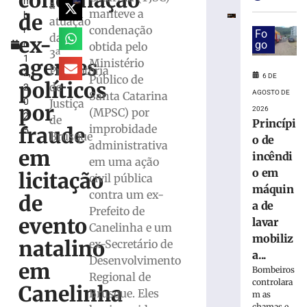
condenação
m
especial
a
manteve a
de
b
para
atuação
condenação
r
celebrar
Fo
da
ex-
o
go
obtida pelo
seus
3ª
1
61
agentes
Ministério
Promotoria
2,
anos
6 DE
Público de
políticos
de
2
de
AGOSTO DE
Santa Catarina
0
Justiça
história
por
2026
(MPSC) por
2
de
6
Princípi
improbidade
fraude
5
de
Brusque
o de
agosto
administrativa
em
de
incêndi
em uma ação
2026
o em
licitação
civil pública
Ler
máquin
contra um ex-
mais
de
a de
Prefeito de
»
evento
lavar
Canelinha e um
mobiliz
natalino
ex-Secretário de
Visita
a...
Desenvolvimento
mediada
em
Bombeiros
Regional de
com
controlara
Canelinha
escultor
Brusque. Eles
m as
chamas e