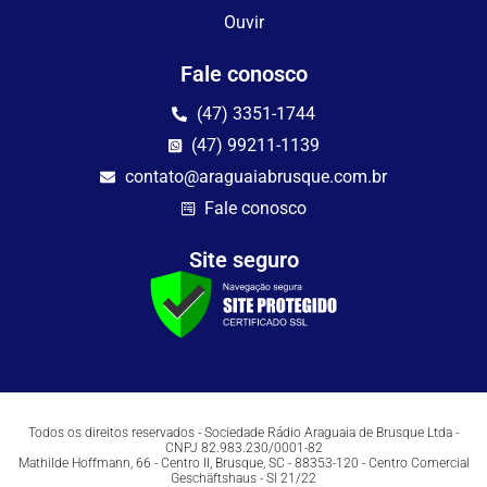
Ouvir
Fale conosco
(47) 3351-1744
(47) 99211-1139
contato@araguaiabrusque.com.br
Fale conosco
Site seguro
Todos os direitos reservados - Sociedade Rádio Araguaia de Brusque Ltda -
CNPJ 82.983.230/0001-82
Mathilde Hoffmann, 66 - Centro II, Brusque, SC - 88353-120 - Centro Comercial
Geschäftshaus - Sl 21/22