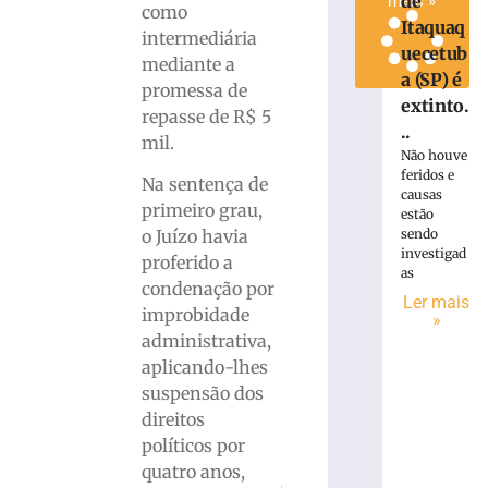
de
mais »
como
Itaquaq
intermediária
uecetub
mediante a
a (SP) é
promessa de
extinto.
repasse de R$ 5
..
mil.
Não houve
feridos e
Na sentença de
causas
primeiro grau,
estão
sendo
o Juízo havia
investigad
proferido a
as
condenação por
Ler mais
improbidade
»
administrativa,
aplicando-lhes
suspensão dos
direitos
políticos por
quatro anos,