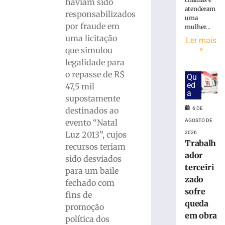
Karl
haviam sido
atenderam
Theichmann
responsabilizados
uma
aproxima
por fraude em
mulher...
estudantes
uma licitação
Ler mais
da
»
que simulou
história
legalidade para
e
do
o repasse de R$
Qu
patrimônio
ed
47,5 mil
a
cultural
supostamente
de
6 DE
destinados ao
Brusque
AGOSTO DE
evento “Natal
6
2026
Luz 2013”, cujos
de
Trabalh
agosto
recursos teriam
de
ador
sido desviados
2026
terceiri
Ler
para um baile
zado
mais
fechado com
sofre
»
fins de
queda
promoção
em obra
política dos
Rio