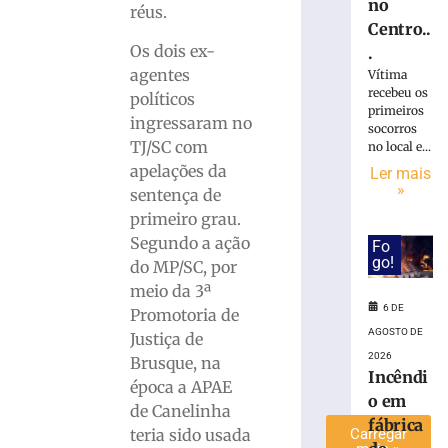
no
réus.
Grande
Centro..
do
Os dois ex-
.
Sul
agentes
Vítima
terá
recebeu os
políticos
chuva
primeiros
intensa
ingressaram no
socorros
e
TJ/SC com
no local e...
ventos
apelações da
Ler mais
de
»
sentença de
até
primeiro grau.
100
Segundo a ação
Fo
km/h
go!
do MP/SC, por
6
de
meio da 3ª
agosto
6 DE
Promotoria de
de
2026
AGOSTO DE
Justiça de
Ler
2026
Brusque, na
Incêndi
mais
época a APAE
o em
»
de Canelinha
fábrica
teria sido usada
Carregar