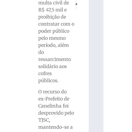
PRÓXIMO
ANTERIOR
multa civil de
Carlos Renaux anuncia novos reforços 
VÍDEO: Brusque recebe nova e
R$ 47,5 mil e
proibição de
contratar com o
poder público
pelo mesmo
período, além
do
ressarcimento
solidário aos
cofres
públicos.
O recurso do
ex-Prefeito de
Canelinha foi
desprovido pelo
TJSC,
mantendo-se a