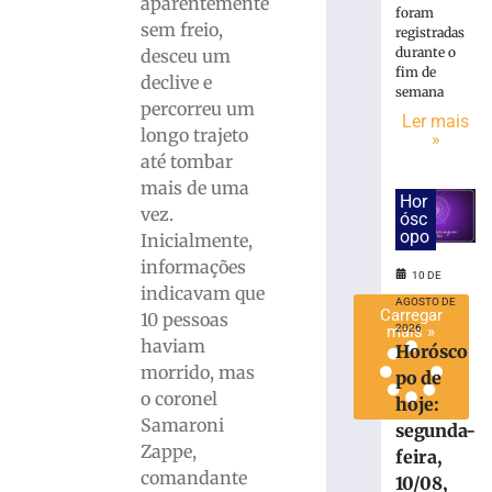
aparentemente
foram
carro
sem freio,
registradas
contra
durante o
desceu um
poste
fim de
declive e
em
semana
percorreu um
Itapema
Ler mais
longo trajeto
»
10
de
até tombar
agosto
mais de uma
de
Hor
2026
vez.
ósc
Ler
opo
Inicialmente,
mais
informações
10 DE
»
indicavam que
AGOSTO DE
Carregar
10 pessoas
2026
mais »
haviam
Horósco
morrido, mas
po de
o coronel
hoje:
Samaroni
segunda-
Zappe,
feira,
comandante
10/08,