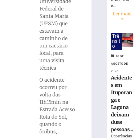
deixa
Universidade
e...
adolescente
Federal de
ferida
Ler mais
Santa Maria
»
em
(UFSM) que
Gaspar
estavam a
(SC)
Trâ
caminho de
10
nsit
de
um cactário
o
agosto
local, para
de
10 DE
2026
uma visita
AGOSTO DE
Ler
técnica.
2026
mais
Acidente
O acidente
»
s em
ocorreu por
Ituporan
volta das
Após
ga e
11h15min na
discussão,
Laguna
Estrada Acesso
homem
deixam
Rota do Sol,
persegue
duas
mulher
quando o
pessoas...
e
ônibus,
colide
Ocorrências