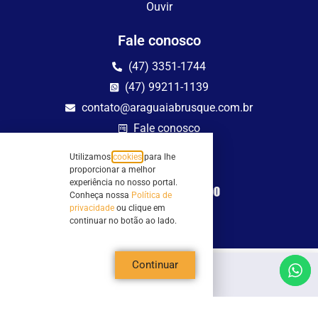
Ouvir
Fale conosco
(47) 3351-1744
(47) 99211-1139
contato@araguaiabrusque.com.br
Fale conosco
Utilizamos
cookies
para lhe
Site seguro
proporcionar a melhor
experiência no nosso portal.
Conheça nossa
Política de
privacidade
ou clique em
continuar no botão ao lado.
Continuar
Todos os direitos reservados - Sociedade Rádio Araguaia de Brusque Ltda -
CNPJ 82.983.230/0001-82
Mathilde Hoffmann, 66 - Centro II, Brusque, SC - 88353-120 - Centro Comercial
Geschäftshaus - Sl 21/22
Copyright © 2026 | Rádio Araguaia