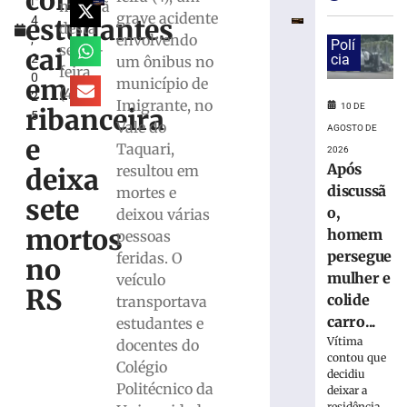
com
l
tem
manhã
grave acidente
estudantes
4
carteira
desta
envolvendo
,
e
Polí
sexta-
cai
2
cia
um ônibus no
celular
feira
0
roubados,
em
município de
(4/4)
2
em
Imigrante, no
10 DE
ribanceira
5
Blumenau
Vale do
AGOSTO DE
(SC)
e
Taquari,
2026
10
Após
resultou em
deixa
de
agosto
discussã
mortes e
sete
de
o,
deixou várias
2026
mortos
homem
pessoas
Ler
persegue
feridas. O
mais
no
mulher e
veículo
»
RS
colide
transportava
carro...
estudantes e
Carro
Vítima
docentes do
atinge
contou que
Colégio
poste
decidiu
e
Politécnico da
deixar a
residência