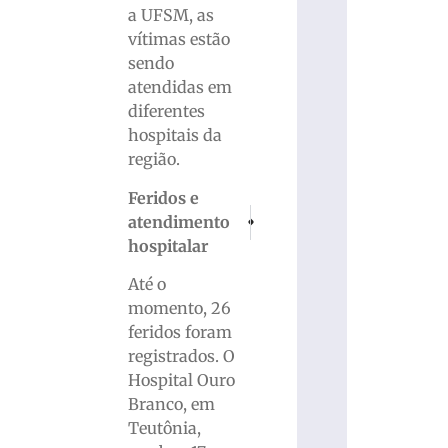
a UFSM, as
vítimas estão
sendo
atendidas em
diferentes
hospitais da
região.
Feridos e
PRÓXIMO
ANTERIOR
atendimento
Bombeiros atualizam informações sobre 
Secretário de Estado e dois sup
hospitalar
Até o
momento, 26
feridos foram
registrados. O
Hospital Ouro
Branco, em
Teutônia,