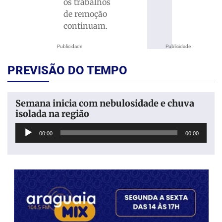
os trabalhos
de remoção
continuam.
Publicidade
Publicidade
PREVISÃO DO TEMPO
Semana inicia com nebulosidade e chuva
isolada na região
Tocador
00:00
00:00
de
áudio