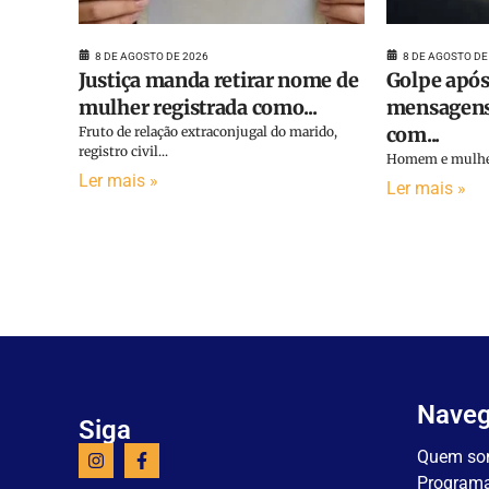
8 DE AGOSTO DE 2026
8 DE AGOSTO DE
Justiça manda retirar nome de
Golpe após
mulher registrada como...
mensagens
com...
Fruto de relação extraconjugal do marido,
registro civil...
Homem e mulher 
Ler mais »
Ler mais »
Nave
Siga
Quem so
Program