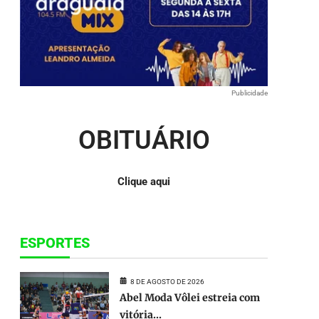
para
baixo
para
aumentar
ou
diminuir
o
Publicidade
volume.
OBITUÁRIO
Clique aqui
ESPORTES
8 DE AGOSTO DE 2026
Abel Moda Vôlei estreia com
vitória...