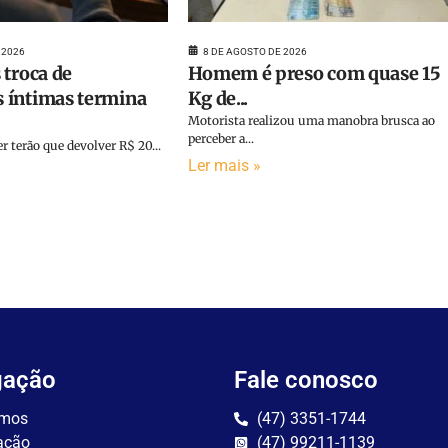
 2026
8 DE AGOSTO DE 2026
 troca de
Homem é preso com quase 15
 íntimas termina
Kg de...
Motorista realizou uma manobra brusca ao
perceber a...
terão que devolver R$ 20...
Ler mais »
gação
Fale conosco
mos
(47) 3351-1744
ação
(47) 99211-1139