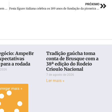
PRÓXIMO
Borracheiro fica ferido após explosão de pneu de caminhão em Tijucas (SC)
Festa lígure italiana celebra os 189 anos de fundação da pioneira Colônia Nova Itália
egócio: AmpeBr
Tradição gaúcha toma
xpectativas
conta de Brusque com a
 para a rodada
38ª edição do Rodeio
Crioulo Nacional
 2026
7 de agosto de 2026
Ler mais »
rregar mais »