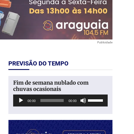
Publicidade
PREVISÃO DO TEMPO
Fim de semana nublado com
chuvas ocasionais
Tocador
Use
00:00
00:00
de
as
áudio
setas
para
cima
ou