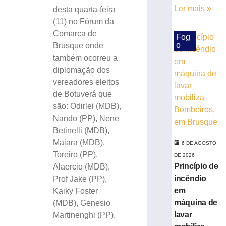
Ribeiro
Ler mais »
desta quarta-feira
Eckart
(11) no Fórum da
à
Comarca de
Fog
Deputada
o
Brusque onde
Estadual
também ocorreu a
e
diplomação dos
Vagner
Tebalde
vereadores eleitos
a
de Botuverá que
Deputado
são: Odirlei (MDB),
Federal
Nando (PP), Nene
5
Betinelli (MDB),
de
agosto
Maiara (MDB),
6 DE AGOSTO
de
Toreiro (PP),
DE 2026
2026
Princípio de
Alaercio (MDB),
Ler
incêndio
Prof Jake (PP),
mais
em
Kaiky Foster
»
máquina de
(MDB), Genesio
lavar
Martinenghi (PP).
Rede