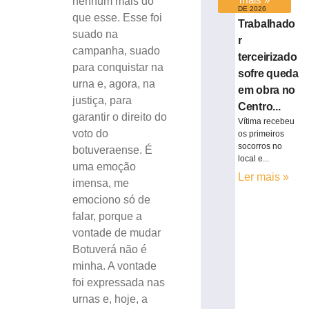
nenhum mais do
DE 2026
que esse. Esse foi
Trabalhado
suado na
r
campanha, suado
terceirizado
para conquistar na
sofre queda
urna e, agora, na
em obra no
justiça, para
Centro...
garantir o direito do
Vítima recebeu
voto do
os primeiros
socorros no
botuveraense. É
local e...
uma emoção
Ler mais »
imensa, me
emociono só de
falar, porque a
vontade de mudar
Botuverá não é
minha. A vontade
foi expressada nas
urnas e, hoje, a