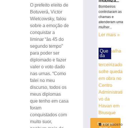
mobiliza...
Sustentabilida
O prefeito eleito de
Bombeiros
define
Botuverá, Victor
controlaram as
dois
chamas e
Wietcowsky, falou
candidatos
atenderam uma
sobre a emoção de
de
mulher...
conquistar a
Brusque
Ler mais »
para
liminar “às 45 do
disputar
segundo tempo”
vaga
Que
para poder ser
da
na
diplomado e fazer
Alesc
valer o voto dado
3
nas urnas. “Como
de
agosto
falei no meu
de
discurso, todos os
2026
Ler
meus diplomas
mais
que tenho em casa
»
foram
conquistados com
muito suor,
Carregar
6 DE AGOSTO
mais »