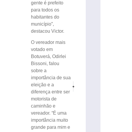
gente é prefeito
para todos os
habitantes do
município”,
destacou Victor.
O vereador mais
votado em
Botuverá, Odirlei
Bissoni, falou
sobre a
importância de sua
PRÓXIMO
ANTERIOR
eleição e a
Prefeito, vice e vereadores eleitos de Guabiru
VÍDEO: PRF apreende 23 kg de hax
diferença entre ser
motorista de
caminhão e
vereador. “É uma
importância muito
grande para mim e