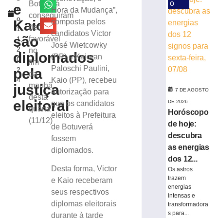
e
o
Botuverá
e
r
Hora da Mudança”,
pede
conseguiram
o
perda
Kaio
composta pelos
decisão
1
do
candidatos Victor
são
favorável
1,
cargo
José Wietcowky
2
no
por
diplomados
(PP) e Kaioran
0
infrações
fim
Paloschi Paulini,
pela
2
disciplinares
da
4
Kaio (PP), recebeu
6
manhã
justiça
de
7 DE AGOSTO
autorização para
desta
agosto
eleitoral
DE 2026
que os candidatos
de
quarta
Horóscopo
2026
eleitos à Prefeitura
(11/12)
Ler
de hoje:
de Botuverá
mais
descubra
fossem
»
as energias
diplomados.
dos 12...
Desta forma, Victor
Os astros
PRD
trazem
e Kaio receberam
homologa
energias
seus respectivos
candidaturas
intensas e
diplomas eleitorais
de
transformadora
s para...
Jucineia
durante à tarde