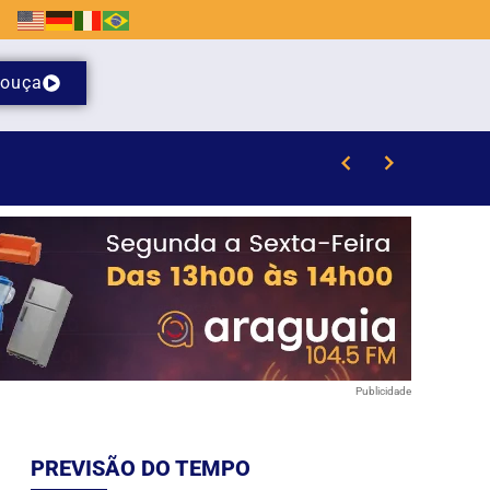
ouça
Visita mediada com escultor Karl Theichmann aproxima estudantes da história e do patrimônio cultural de Brusque
Publicidade
PREVISÃO DO TEMPO