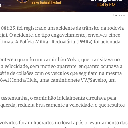
Publicidad
 08h25, foi registrado um acidente de trânsito na rodovia
ajaí. O acidente, do tipo engavetamento, envolveu cinco
timas. A Polícia Militar Rodoviária (PMRv) foi acionada
aconteceu quando um caminhão Volvo, que transitava no
e a velocidade, sem motivo aparente, enquanto ocupava a
érie de colisões com os veículos que seguiam na mesma
omóvel Honda/Civic, uma caminhonete VW/Saveiro, um
 testemunha, o caminhão inicialmente circulava pela
esquerda, reduziu bruscamente a velocidade, o que resultou
envolvidos foram liberados no local após o levantamento das