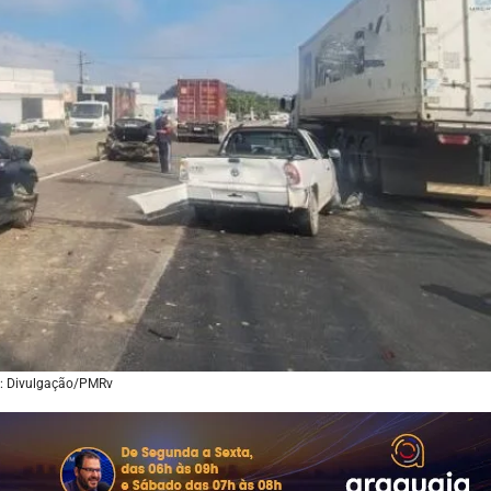
: Divulgação/PMRv