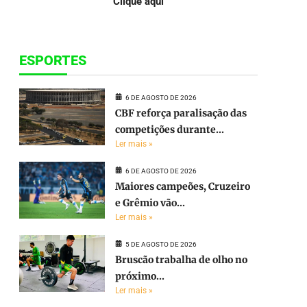
Clique aqui
ESPORTES
6 DE AGOSTO DE 2026
CBF reforça paralisação das
competições durante...
Ler mais »
6 DE AGOSTO DE 2026
Maiores campeões, Cruzeiro
e Grêmio vão...
Ler mais »
5 DE AGOSTO DE 2026
Bruscão trabalha de olho no
próximo...
Ler mais »