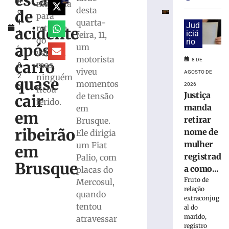
escapa
h
e
máquina
desta
de
o
exige
para
quarta-
1
transferências
Jud
retirada
acidente
1
iciá
feira, 11,
bancárias
do
rio
,
após
após
um
veículo,
2
carro
motorista
8 DE
carro
mas
0
apresentar
viveu
AGOSTO DE
2
ninguém
problemas
quase
momentos
2026
5
ficou
8
Justiça
de tensão
cair
de
ferido.
agosto
manda
em
em
de
retirar
Brusque.
2026
ribeirão
nome de
Ele dirigia
Ler
mulher
um Fiat
mais
em
registrad
Palio, com
»
Brusque
a como...
placas do
Fruto de
Mercosul,
Homem
relação
quando
tropeça
extraconjug
tentou
na
al do
marido,
calçada,
atravessar
registro