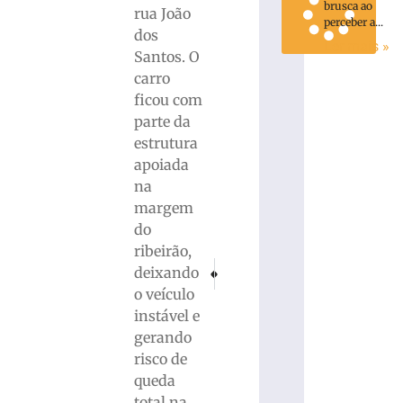
brusca ao
rua João
perceber a...
dos
Ler mais »
Santos. O
carro
ficou com
parte da
estrutura
apoiada
na
margem
do
ribeirão,
PRÓXIMO
ANTERIOR
deixando
Roubo à mão armada assusta comerciante 
Documentário “Vidas Interligadas
o veículo
instável e
gerando
risco de
queda
total na