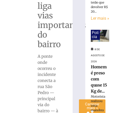
terão que
liga
é
devolver R$
preso
20...
vias
com
Ler mais »
quase
importantes
15
Kg
do
Polí
de
cia
maconha
bairro
em
8 DE
Blumenau
A ponte
AGOSTO DE
(SC)
onde
2026
8
Homem
de
ocorreu o
agosto
é preso
incidente
de
com
2026
conecta a
Ler
quase 15
rua São
mais
Kg de...
Pedro —
»
Motorista
principal
realizou
Carregar
via do
uma
mais »
bairro — à
manobra