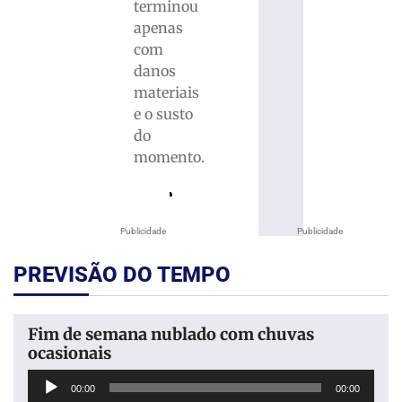
terminou
apenas
com
danos
materiais
e o susto
do
momento.
Publicidade
Publicidade
PREVISÃO DO TEMPO
Fim de semana nublado com chuvas
ocasionais
Tocador
00:00
00:00
de