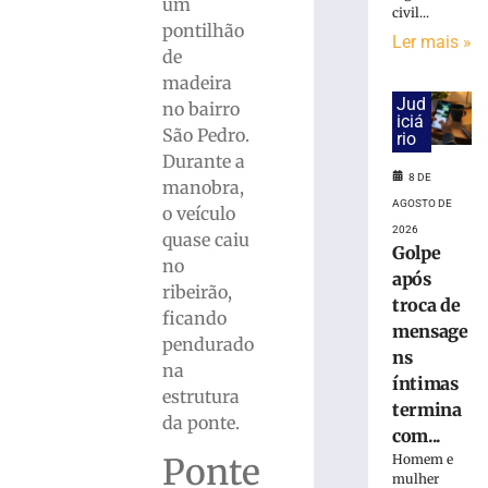
cai
um
civil...
na
pontilhão
Ler mais »
pista
de
e
madeira
é
Jud
no bairro
atropelado
iciá
São Pedro.
em
rio
São
Durante a
8 DE
Bento
manobra,
do
AGOSTO DE
o veículo
Sul
2026
quase caiu
(SC)
Golpe
no
após
8
ribeirão,
de
troca de
agosto
ficando
de
mensage
pendurado
2026
ns
Ler
na
íntimas
mais
estrutura
termina
»
da ponte.
com...
Homem e
Ponte
mulher
Homem