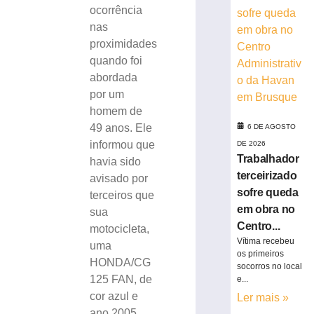
no
ocorrência
Centro
nas
Administrativo
proximidades
da
quando foi
Havan
abordada
em
por um
Brusque
homem de
6
de
49 anos. Ele
6 DE AGOSTO
agosto
informou que
DE 2026
de
2026
Trabalhador
havia sido
Ler
terceirizado
avisado por
mais
sofre queda
terceiros que
»
em obra no
sua
Centro...
motocicleta,
Vítima recebeu
uma
Funcionária
os primeiros
morre
HONDA/CG
socorros no local
após
125 FAN, de
e...
ônibus
cor azul e
Ler mais »
invadir
ano 2005,