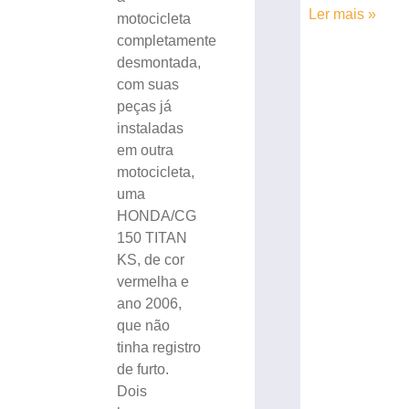
Ler mais »
motocicleta
completamente
desmontada,
com suas
peças já
instaladas
em outra
motocicleta,
uma
HONDA/CG
150 TITAN
KS, de cor
vermelha e
ano 2006,
que não
tinha registro
de furto.
Dois