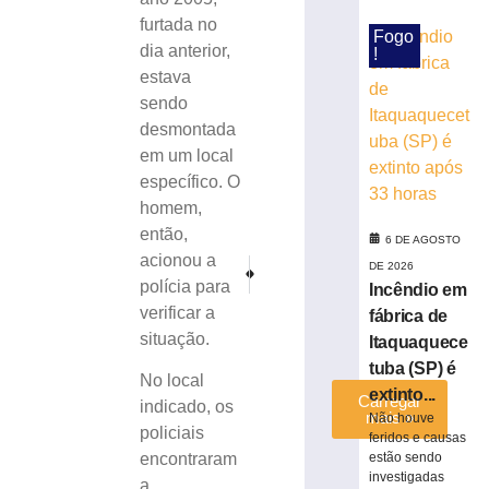
restaurante
furtada no
às
Fogo
dia anterior,
!
margens
estava
da
BR-
sendo
116
desmontada
em
em um local
Papanduva
específico. O
6
homem,
de
agosto
então,
6 DE AGOSTO
de
acionou a
2026
PRÓXIMO
ANTERIOR
DE 2026
polícia para
Paysandu enfrenta Meninas de Jaraguá pelo Cam
Prédio da Defesa Civil de Brusque terá
Ler
Incêndio em
verificar a
mais
fábrica de
situação.
»
Itaquaquece
tuba (SP) é
No local
extinto...
Carregar
indicado, os
mais »
Não houve
policiais
feridos e causas
estão sendo
encontraram
investigadas
a