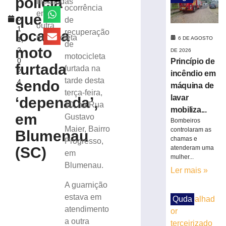
polícia
instaladas
r
ocorrência
de
em
que
o
de
lavar
outra
1
mobiliza
localiza
recuperação
motocicleta
6 DE AGOSTO
1,
Bombeiros,
de
moto
2
DE 2026
em
motocicleta
0
Princípio de
Brusque
furtada
furtada na
2
incêndio em
6
tarde desta
sendo
4
de
máquina de
agosto
terça-feira,
lavar
de
‘depenada’,
10, na Rua
2026
mobiliza...
em
Gustavo
Ler
Bombeiros
Maier, Bairro
mais
controlaram as
Blumenau
chamas e
Progresso,
»
atenderam uma
(SC)
em
mulher...
Blumenau.
Trabalhador
Ler mais »
terceirizado
A guarnição
sofre
estava em
Quda
queda
atendimento
em
a outra
obra