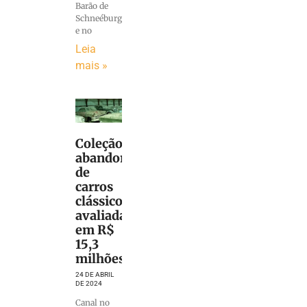
Barão de
Schneéburg
e no
Leia
mais »
Coleção
abandonada
de
carros
clássicos
avaliada
em R$
15,3
milhões
24 DE ABRIL
DE 2024
Canal no