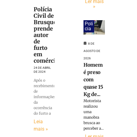
Ler mais
»
Polícia
Civil de
Brusque
Polí
prende
cia
autor
de
8 DE
furto
AGOSTO DE
em
2026
comércio
Homem
24 DE ABRIL
é preso
DE 2024
com
Após o
recebimento
quase 15
de
Kg de...
informações
Motorista
da
realizou
ocorrência
uma
do furto a
manobra
Leia
brusca ao
perceber a...
mais »
Ler mais