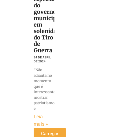
do
governo
municipal
em
solenidade
do Tiro
de
Guerra
24 DE ABRIL
DE 2024
“Não
adianta no
momento
que é
interessante
mostrar
patriotismo
e
Leia
mais »
Carregar