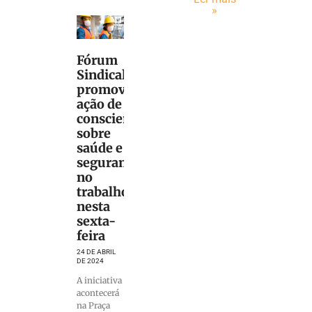
»
Fórum
Sindical
promove
ação de
conscientização
sobre
saúde e
segurança
no
trabalho
nesta
sexta-
feira
24 DE ABRIL
DE 2024
A iniciativa
acontecerá
na Praça