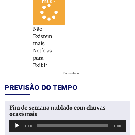
mais »
Não
Existem
mais
Notícias
para
Exibir
Publicidade
PREVISÃO DO TEMPO
Fim de semana nublado com chuvas
ocasionais
Tocador
00:00
00:00
de