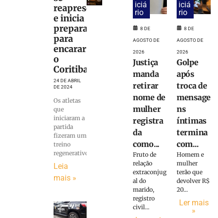
iciá
iciá
reapresenta
rio
rio
e inicia
preparação
8 DE
8 DE
para
AGOSTO DE
AGOSTO DE
encarar
2026
2026
o
Justiça
Golpe
Coritiba
manda
após
24 DE ABRIL
retirar
troca de
DE 2024
nome de
mensage
Os atletas
mulher
ns
que
iniciaram a
registra
íntimas
partida
da
termina
fizeram um
como...
com...
treino
regenerativo
Fruto de
Homem e
relação
mulher
Leia
extraconjug
terão que
mais »
al do
devolver R$
marido,
20...
registro
Ler mais
civil...
»