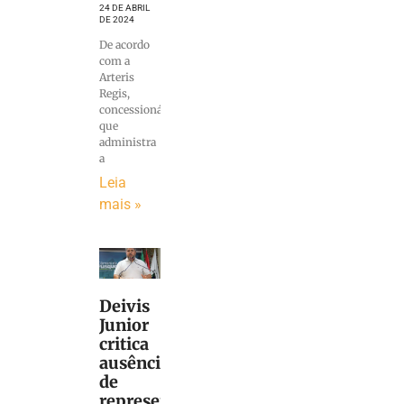
24 DE ABRIL
DE 2024
De acordo
com a
Arteris
Regis,
concessionária
que
administra
a
Leia
mais »
Deivis
Junior
critica
ausência
de
representantes