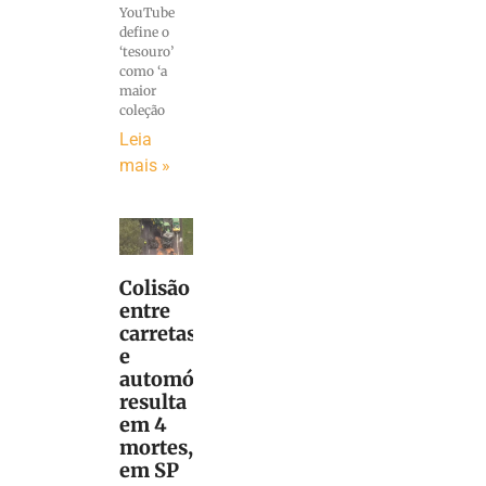
YouTube
define o
‘tesouro’
como ‘a
maior
coleção
Leia
mais »
Colisão
entre
carretas
e
automóvel
resulta
em 4
mortes,
em SP