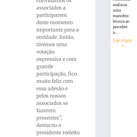
convidamos os
realizou
associados a
uma
participarem
manobra
brusca ao
deste momento
perceber
importante para a
a...
entidade. Então,
Ler mais
tivemos uma
»
votação
expressiva e com
grande
participação, fico
muito feliz com
essa adesão e
pelos nossos
associados se
fazerem
presentes”,
destacou o
presidente reeleito