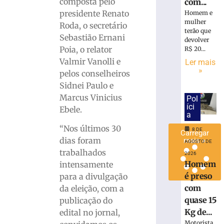
composta pelo
com...
de
presidente Renato
Homem e
lixo
mulher
Roda, o secretário
em
terão que
Sebastião Ernani
Brusque
devolver
Poia, o relator
R$ 20...
8
de
Valmir Vanolli e
Ler mais
agosto
»
pelos conselheiros
de
2026
Sidnei Paulo e
Ler
Marcus Vinicius
Pol
mais
íci
Ebele.
a
»
“Nos últimos 30
8 DE
Carregar
dias foram
mais »
AGOSTO DE
trabalhados
2026
Homem
intensamente
é preso
para a divulgação
com
da eleição, com a
quase 15
publicação do
Kg de...
edital no jornal,
Motorista