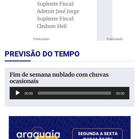
Suplente Fiscal:
Ademir José Jorge
Suplente Fiscal:
Cledson Heil
Publicidade
Publicidade
PREVISÃO DO TEMPO
Fim de semana nublado com chuvas
ocasionais
Tocador
00:00
00:00
de
áudio