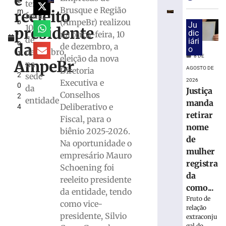
é
e
para
terça-
Brusque e Região
reeleito
m
monitorar
feira,
(AmpeBr) realizou
b
desinforma
Ju
10
presidente
r
dic
na terça-feira, 10
e
de
iári
o
IA
da
de dezembro, a
o
dezembro,
1
nas
8 DE
eleição da nova
AmpeBr
na
1,
eleições
AGOSTO DE
Diretoria
2
sede
8
2026
Executiva e
0
de
da
Justiça
Conselhos
agosto
2
entidade
de
manda
Deliberativo e
4
2026
retirar
Fiscal, para o
Ler
nome
biênio 2025-2026.
mais
de
Na oportunidade o
»
mulher
empresário Mauro
registra
Schoening foi
TRE-
da
reeleito presidente
SC
como...
da entidade, tendo
realiza
Fruto de
como vice-
distribuição
relação
de
presidente, Silvio
extraconju
gal do