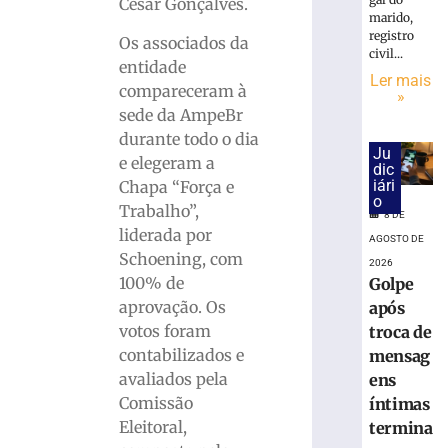
18.860
Cesar Gonçalves.
marido,
urnas
registro
eletrônicas
Os associados da
civil...
em
entidade
Ler mais
SC
compareceram à
»
8
sede da AmpeBr
de
durante todo o dia
agosto
Ju
de
e elegeram a
dic
2026
iári
Chapa “Força e
Ler
o
Trabalho”,
mais
8 DE
liderada por
»
AGOSTO DE
Schoening, com
2026
100% de
Golpe
Cratera
aprovação. Os
após
se
votos foram
troca de
abre
contabilizados e
mensag
e
avaliados pela
ens
“engole”
roda
Comissão
íntimas
de
Eleitoral,
termina
caminhão