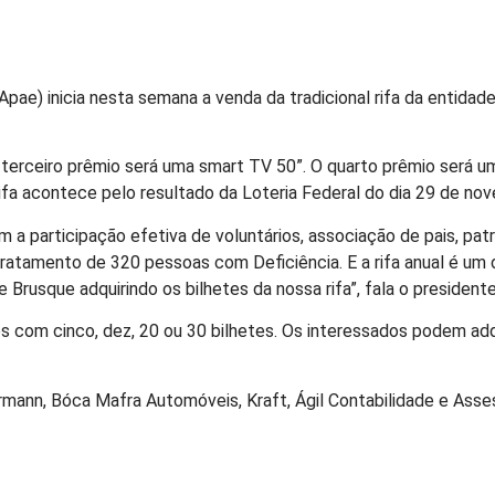
ae) inicia nesta semana a venda da tradicional rifa da entidade
terceiro prêmio será uma smart TV 50”. O quarto prêmio será u
da rifa acontece pelo resultado da Loteria Federal do dia 29 de n
a participação efetiva de voluntários, associação de pais, pat
atamento de 320 pessoas com Deficiência. E a rifa anual é um d
rusque adquirindo os bilhetes da nossa rifa”, fala o president
s com cinco, dez, 20 ou 30 bilhetes. Os interessados podem adq
ann, Bóca Mafra Automóveis, Kraft, Ágil Contabilidade e Assess