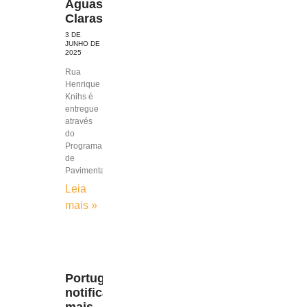
Águas
Claras
3 DE
JUNHO DE
2025
Rua
Henrique
Knihs é
entregue
através
do
Programa
de
Pavimentação
Leia
mais »
Portugal
notifica
mais