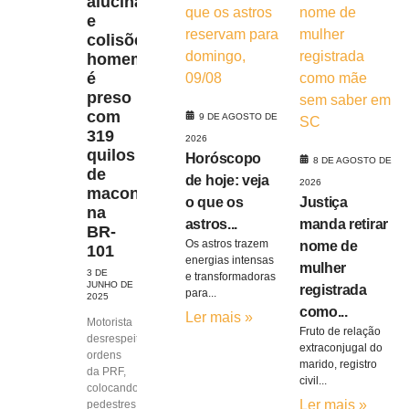
alucinada
e
colisões,
homem
é
preso
com
9 DE AGOSTO DE
319
2026
quilos
Horóscopo
8 DE AGOSTO DE
de
de hoje: veja
2026
maconha
o que os
Justiça
na
astros...
manda retirar
BR-
Os astros trazem
nome de
101
energias intensas
mulher
3 DE
e transformadoras
JUNHO DE
registrada
para...
2025
como...
Ler mais »
Motorista
Fruto de relação
desrespeitou
extraconjugal do
ordens
marido, registro
da PRF,
civil...
colocando
Ler mais »
pedestres