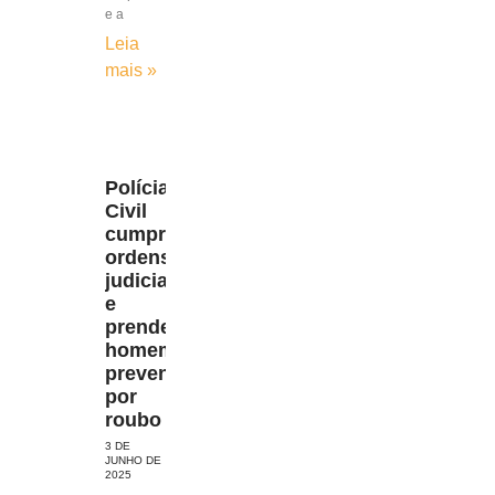
e a
Leia
mais »
Polícia
Civil
cumpre
ordens
judiciais
e
prende
homem
preventivamente
por
roubo
3 DE
JUNHO DE
2025