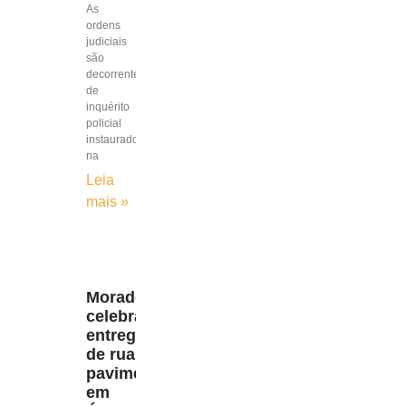
As
ordens
judiciais
são
decorrentes
de
inquérito
policial
instaurado
na
Leia
mais »
Moradores
celebram
entrega
de rua
pavimentada
em