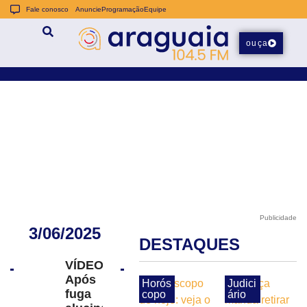
Fale conosco
Anuncie
Programação
Equipe
ouça
Publicidade
3/06/2025
DESTAQUES
VÍDEO:
Após
Horós
Judici
fuga
copo
ário