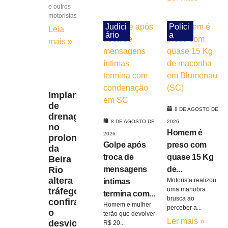
e outros
motoristas
Judici
Políci
Leia
ário
a
mais »
Implantação
de
8 DE AGOSTO DE
drenagem
8 DE AGOSTO DE
2026
no
Homem é
2026
prolongamento
Golpe após
preso com
da
troca de
quase 15 Kg
Beira
Rio
mensagens
de...
altera
Motorista realizou
íntimas
uma manobra
tráfego;
termina com...
brusca ao
confira
Homem e mulher
perceber a...
o
terão que devolver
Ler mais »
desvio
R$ 20...