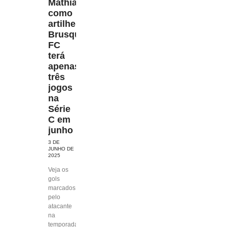
Mathias
como
artilheiro,
Brusque
FC
terá
apenas
três
jogos
na
Série
C em
junho
3 DE
JUNHO DE
2025
Veja os
gols
marcados
pelo
atacante
na
temporada