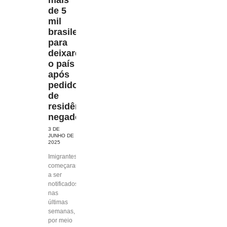
de 5
mil
brasileiros
para
deixarem
o país
após
pedidos
de
residência
negados
3 DE
JUNHO DE
2025
Imigrantes
começaram
a ser
notificados
nas
últimas
semanas,
por meio