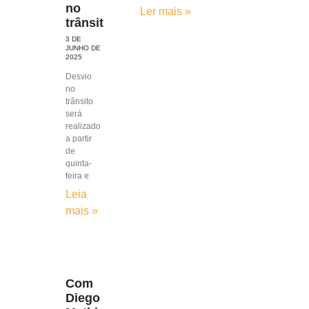
no
Ler mais »
trânsito
3 DE
JUNHO DE
2025
Desvio
no
trânsito
será
realizado
a partir
de
quinta-
feira e
Leia
mais »
Com
Diego