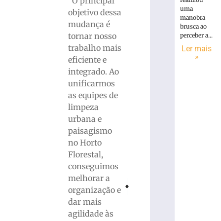
“O principal
uma
objetivo dessa
manobra
mudança é
brusca ao
tornar nosso
perceber a...
trabalho mais
Ler mais
»
eficiente e
integrado. Ao
unificarmos
as equipes de
limpeza
urbana e
paisagismo
no Horto
Florestal,
conseguimos
melhorar a
PRÓXIMO
ANTERIOR
organização e
Imagem restaurada de Nossa Sra. Apare
Apae de Brusque inicia venda d
dar mais
agilidade às