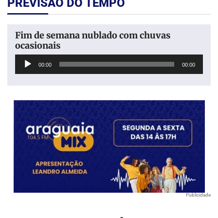
PREVISÃO DO TEMPO
Fim de semana nublado com chuvas
ocasionais
Tocador
00:00
00:00
de
áudio
Publicidade