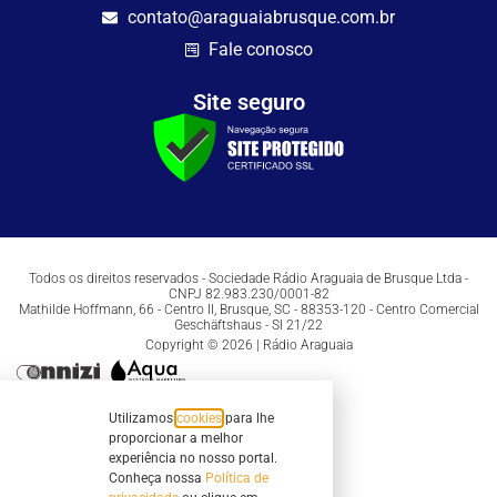
contato@araguaiabrusque.com.br
Fale conosco
Site seguro
Todos os direitos reservados - Sociedade Rádio Araguaia de Brusque Ltda -
CNPJ 82.983.230/0001-82
Mathilde Hoffmann, 66 - Centro II, Brusque, SC - 88353-120 - Centro Comercial
Geschäftshaus - Sl 21/22
Copyright © 2026 | Rádio Araguaia
Utilizamos
cookies
para lhe
proporcionar a melhor
experiência no nosso portal.
Conheça nossa
Política de