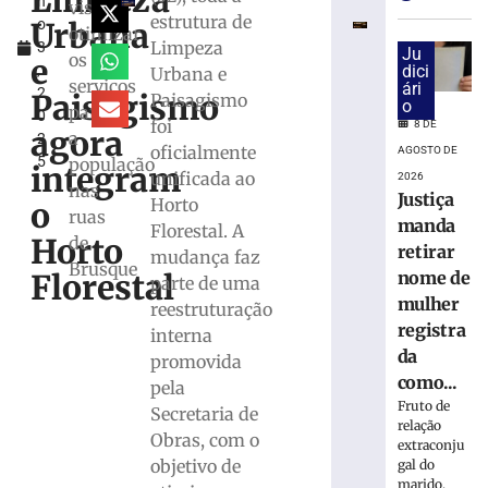
Limpeza
h
para
visa
estrutura de
Urbana
o
monitorar
otimizar
Limpeza
3
desinformaç
Ju
os
e
,
dici
Urbana e
e
serviços
ári
2
IA
Paisagismo
Paisagismo
o
para
0
nas
foi
8 DE
agora
a
2
eleições
oficialmente
AGOSTO DE
5
população
integram
8
unificada ao
2026
de
nas
Justiça
Horto
agosto
o
ruas
de
manda
Florestal. A
2026
Horto
de
retirar
mudança faz
Ler
Brusque
nome de
Florestal
parte de uma
mais
mulher
reestruturação
»
registra
interna
da
promovida
TRE-
como...
pela
SC
Fruto de
Secretaria de
realiza
relação
Obras, com o
distribuição
extraconju
de
objetivo de
gal do
marido,