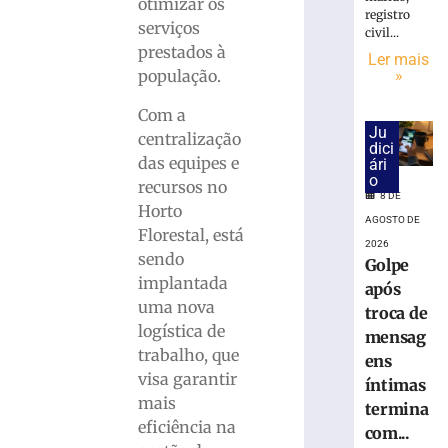
18.860
otimizar os
registro
urnas
serviços
civil...
eletrônicas
prestados à
Ler mais
em
»
população.
SC
8
Com a
de
Ju
centralização
agosto
dici
de
das equipes e
ári
2026
o
recursos no
Ler
8 DE
Horto
mais
AGOSTO DE
Florestal, está
»
2026
sendo
Golpe
implantada
após
Cratera
uma nova
troca de
se
logística de
mensag
abre
trabalho, que
e
ens
visa garantir
“engole”
íntimas
roda
mais
termina
de
eficiência na
com...
caminhão