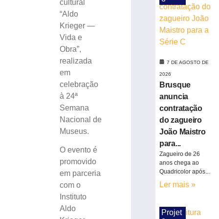
cultural
horário
“Aldo
especial
Krieger —
neste
Vida e
sábado
(8),
Obra”,
em
realizada
7 DE AGOSTO DE
Brusque
em
2026
7
celebração
Brusque
de
à 24ª
agosto
anuncia
de
Semana
contratação
2026
Nacional de
do zagueiro
Ler
Museus.
João Maistro
mais
para...
»
O evento é
Zagueiro de 26
promovido
anos chega ao
Quadricolor após...
Rock
em parceria
na
Ler mais »
com o
Praça
Instituto
altera
Aldo
Projet
o