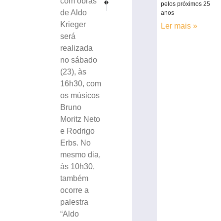
com obras
pelos próximos 25
PROGRAMA ASFALTAÇO: Primeira via finalizada rec
Mulher denuncia agressões do companhei
de Aldo
anos
Krieger
Ler mais »
será
realizada
no sábado
(23), às
16h30, com
os músicos
Bruno
Moritz Neto
e Rodrigo
Erbs. No
mesmo dia,
às 10h30,
também
ocorre a
palestra
“Aldo