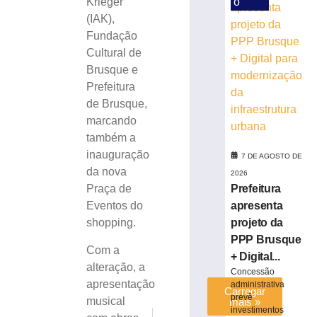
o
Krieger
trânsito
(IAK),
com
Fundação
interdição
parcial
Cultural de
de
Brusque e
rua
Prefeitura
no
de Brusque,
Centro
marcando
de
também a
Brusque
inauguração
7 DE AGOSTO DE
7
de
da nova
2026
agosto
Prefeitura
Praça de
de
2026
apresenta
Eventos do
Ler
projeto da
shopping.
mais
PPP Brusque
Com a
»
+ Digital...
alteração, a
Concessão
apresentação
administrativa
Carregar
prevê
musical
mais »
investimentos
PRÓXIMO
ANTERIOR