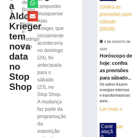
Brusque
de
a
0
compositor
com
Bruno
2
a
Aldo
brusquense
Moritz
6
38ª
Aldo
Krieger
Neto
edição
Krieger, que
e
do
tem
inicialmente
Rodeio
Rodrigo
8 DE AGOSTO DE
aconteceria
nova
Crioulo
Erbs
2026
no domingo
Nacional
data
Horóscopo de
(24), foi
7
hoje: confira
de
no
antecipada
agosto
as previsões
para o
de
Stop
2026
para sábado...
sábado
Shop
Ler
Os astros trazem
(23), no
energias intensas
mais
Stop Shop.
e transformadoras
»
para...
A mudança
faz parte da
Ler mais »
Feira
programação
Livre
da
Contr
Schlosser
exposição
ataçã
terá
o