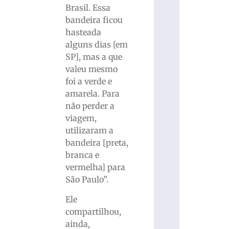
Brasil. Essa
bandeira ficou
hasteada
alguns dias [em
SP], mas a que
valeu mesmo
foi a verde e
amarela. Para
não perder a
viagem,
utilizaram a
bandeira [preta,
branca e
vermelha] para
São Paulo”.
Ele
compartilhou,
ainda,