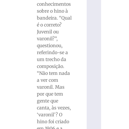
conhecimentos
sobre o hino à
bandeira. “Qual
é o correto?
Juvenil ou
varonil?”,
questionou,
referindo-se a
um trecho da
composição.
“Não tem nada
a ver com
varonil. Mas
por que tem
gente que
canta, às vezes,
‘varonil’? O
hino foi criado
em 1906 e a