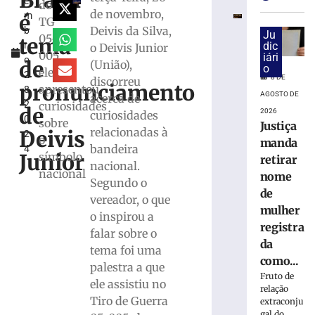
Brasil
e
Brusque:
do
de novembro,
é
m
Câmara
TG
Deivis da Silva,
b
entrega
Ju
05-
tema
r
dic
o Deivis Junior
seis
005,
iári
o
Títulos
de
(União),
o
ele
2
de
8 DE
discorreu
pronunciamento
apresentou
8,
Cidadão
AGOSTO DE
acerca de
2
curiosidades
Honorário
de
2026
curiosidades
0
sobre
8
Justiça
relacionadas à
Deivis
2
de
o
manda
agosto
bandeira
4
Junior
símbolo
de
retirar
nacional.
2026
nacional
nome
Segundo o
Ler
de
vereador, o que
mais
mulher
o inspirou a
»
registra
falar sobre o
da
tema foi uma
STJ
como...
palestra a que
decide
Fruto de
ele assistiu no
afastar
relação
Marco
Tiro de Guerra
extraconju
gal do