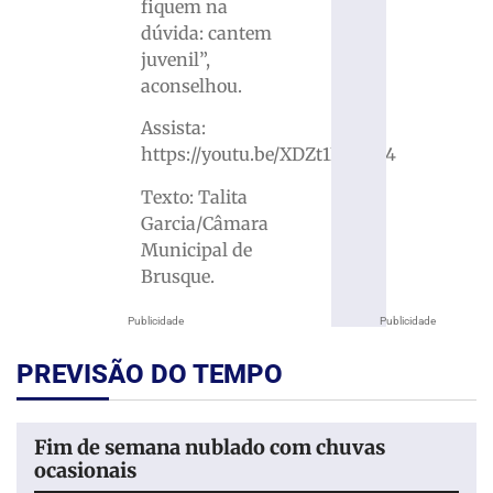
fiquem na
dúvida: cantem
juvenil”,
aconselhou.
Assista:
https://youtu.be/XDZt1NC5Fx4
Texto: Talita
Garcia/Câmara
Municipal de
Brusque.
Publicidade
Publicidade
PREVISÃO DO TEMPO
Fim de semana nublado com chuvas
ocasionais