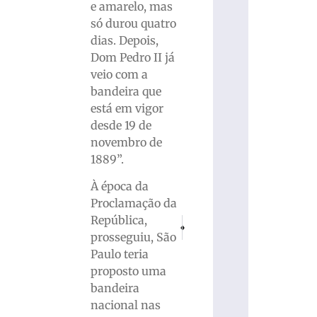
e amarelo, mas
só durou quatro
dias. Depois,
Dom Pedro II já
veio com a
bandeira que
está em vigor
desde 19 de
novembro de
1889”.
À época da
Proclamação da
República,
PRÓXIMO
ANTERIOR
Jean Pirola volta a falar sobre o prov
Receita de sobremesa de susp
prosseguiu, São
Paulo teria
proposto uma
bandeira
nacional nas