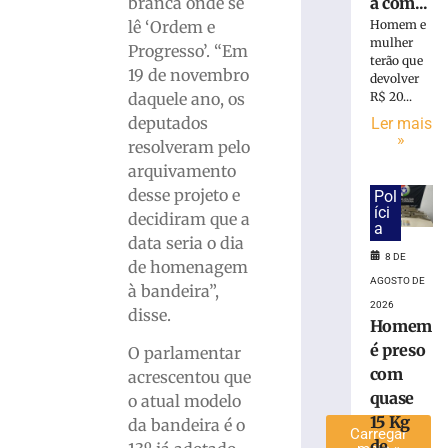
a com...
branca onde se
Jucineia
Homem e
lê ‘Ordem e
Ribeiro
mulher
Progresso’. “Em
Eckart
terão que
19 de novembro
à
devolver
R$ 20...
daquele ano, os
Deputada
Estadual
deputados
Ler mais
»
e
resolveram pelo
Vagner
arquivamento
Tebalde
desse projeto e
Pol
a
íci
decidiram que a
Deputado
a
data seria o dia
Federal
8 DE
de homenagem
5
AGOSTO DE
de
à bandeira”,
agosto
2026
disse.
de
Homem
2026
é preso
O parlamentar
Ler
com
acrescentou que
mais
quase
o atual modelo
»
15 Kg
da bandeira é o
Carregar
de...