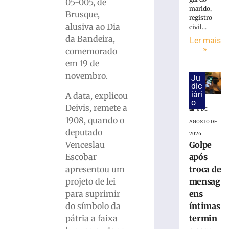
Buzzi
05-005, de
marido,
e
Brusque,
registro
pede
alusiva ao Dia
civil...
perda
da Bandeira,
Ler mais
do
»
comemorado
cargo
em 19 de
por
infrações
novembro.
Ju
disciplinares
dic
iári
A data, explicou
6
o
de
Deivis, remete a
8 DE
agosto
1908, quando o
de
AGOSTO DE
2026
deputado
2026
Ler
Golpe
Venceslau
mais
após
Escobar
»
troca de
apresentou um
mensag
projeto de lei
ens
para suprimir
PRD
homologa
íntimas
do símbolo da
candidaturas
termin
pátria a faixa
de