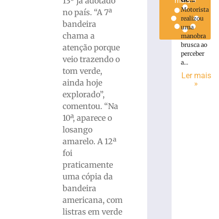
13º já adotado
mais »
Motorista
no país. “A 7ª
realizou
bandeira
uma
chama a
manobra
brusca ao
atenção porque
perceber
veio trazendo o
a...
tom verde,
Ler mais
ainda hoje
»
explorado”,
comentou. “Na
10ª, aparece o
losango
amarelo. A 12ª
foi
praticamente
uma cópia da
bandeira
americana, com
listras em verde