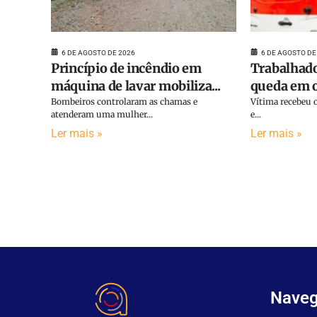
6 DE AGOSTO DE 2026
6 DE AGOSTO DE
Princípio de incêndio em
Trabalhado
máquina de lavar mobiliza...
queda em o
Bombeiros controlaram as chamas e
Vítima recebeu o
atenderam uma mulher...
e...
Ler mais »
Ler mais »
Nave