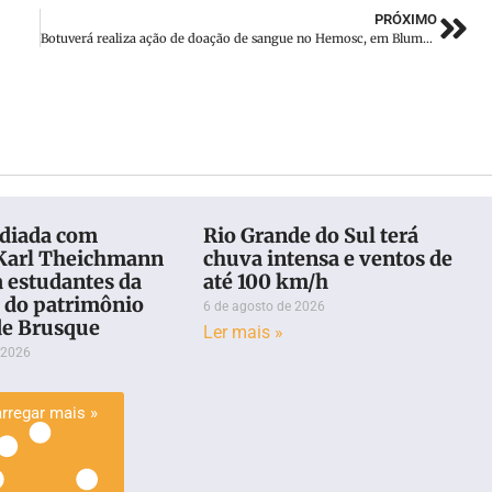
PRÓXIMO
Botuverá realiza ação de doação de sangue no Hemosc, em Blumenau
ediada com
Rio Grande do Sul terá
 Karl Theichmann
chuva intensa e ventos de
 estudantes da
até 100 km/h
e do patrimônio
6 de agosto de 2026
de Brusque
Ler mais »
 2026
rregar mais »