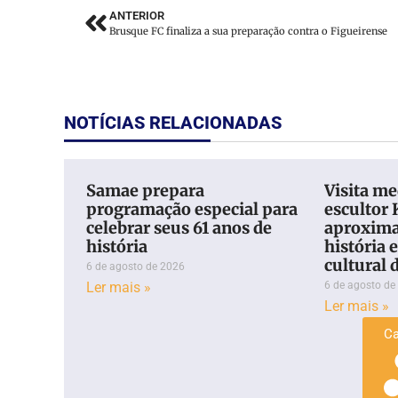
ANTERIOR
Brusque FC finaliza a sua preparação contra o Figueirense
NOTÍCIAS RELACIONADAS
Samae prepara
Visita m
programação especial para
escultor
celebrar seus 61 anos de
aproxima
história
história 
cultural 
6 de agosto de 2026
Ler mais »
6 de agosto de
Ler mais »
Ca