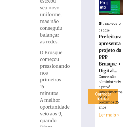
estreou
Proj
antes
eto
seu novo
de
uniforme,
duelo
mas não
contra
7 DE AGOSTO
conseguiu
o
DE 2026
Maranhão
balançar
Prefeitura
as redes.
7
apresenta
de
projeto da
agosto
O Brusque
de
PPP
2026
começou
Brusque +
Ler
pressionando
Digital...
mais
nos
Concessão
»
primeiros
administrativ
15
a prevê
investimentos
minutos.
Carregar
pelos
mais »
A melhor
próximos 25
oportunidade
anos
veio aos 9,
Ler mais »
quando