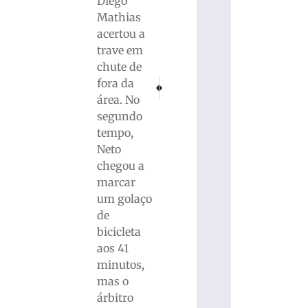
Diego
Mathias
acertou a
trave em
chute de
fora da
PRÓXIMO
ANTERIOR
Horóscopo do dia: Previsões do seu signo pa
Jovem é morto após sequestro ligad
área. No
segundo
tempo,
Neto
chegou a
marcar
um golaço
de
bicicleta
aos 41
minutos,
mas o
árbitro