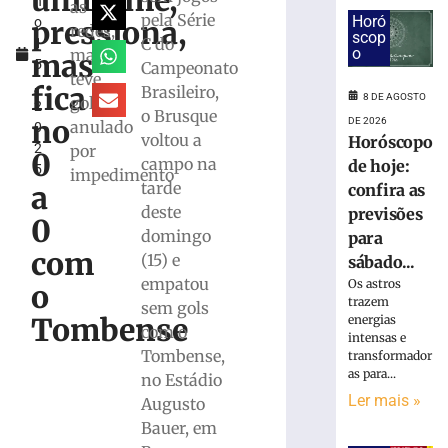
uniforme,
h
do
as
pela Série
Horó
pressiona,
o
zagueiro
redes,
scop
C do
1
João
o
mas
mas
5
Campeonato
Maistro
teve
,
para
fica
Brasileiro,
8 DE AGOSTO
gol
2
a
o Brusque
no
DE 2026
anulado
0
Série
voltou a
Horóscopo
2
por
C
0
campo na
de hoje:
5
impedimento
7
tarde
a
confira as
de
agosto
deste
previsões
0
de
domingo
para
2026
com
(15) e
Ler
sábado...
empatou
mais
Os astros
o
trazem
sem gols
»
Tombense
energias
com o
intensas e
Tombense,
transformador
Em
as para...
no Estádio
casa,
Ler mais »
Augusto
ABEL
Vôlei
Bauer, em