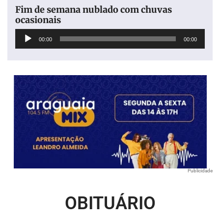
Fim de semana nublado com chuvas
ocasionais
Tocador
00:00
00:00
de
áudio
Publicidade
OBITUÁRIO