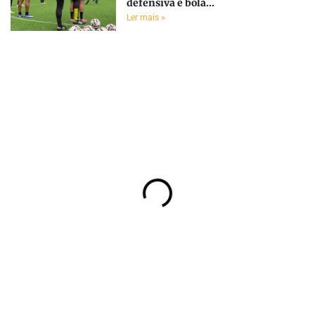
defensiva e bola...
Ler mais »