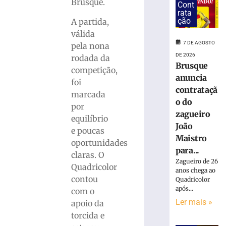
estreia
Brusque.
Cont
hoje
rata
ção
(7)
A partida,
no
válida
Campeonato
7 DE AGOSTO
pela nona
Estadual
DE 2026
rodada da
Brusque
7
competição,
de
anuncia
agosto
foi
de
contrataçã
marcada
2026
o do
por
Ler
zagueiro
equilíbrio
mais
João
e poucas
»
Maistro
oportunidades
para...
claras. O
Bruscão
Zagueiro de 26
Quadricolor
trabalha
anos chega ao
contou
Quadricolor
organização
após...
com o
defensiva
Ler mais »
e
apoio da
bola
torcida e
parada