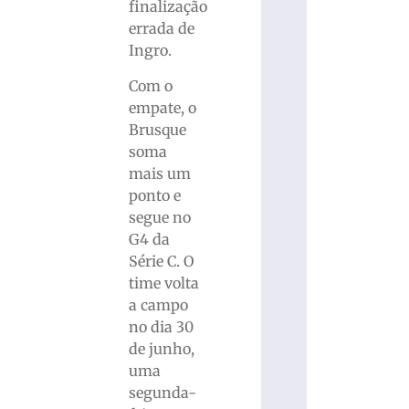
finalização
errada de
Ingro.
Com o
empate, o
Brusque
soma
mais um
ponto e
segue no
G4 da
Série C. O
time volta
a campo
no dia 30
de junho,
uma
segunda-