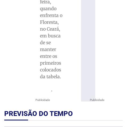
feira,
quando
enfrenta o
Floresta,
no Ceará,
em busca
de se
manter
entre os
primeiros
colocados
da tabela.
Publicidade
Publicidade
PREVISÃO DO TEMPO