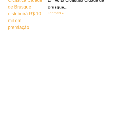
17ª Volta Ciclística Cidade de
Brusque...
Ler mais »