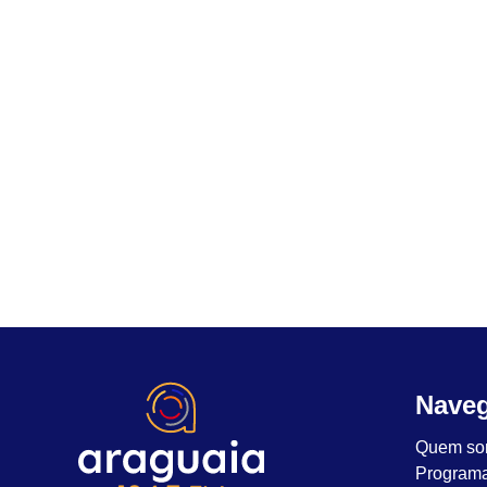
Nave
Quem so
Program