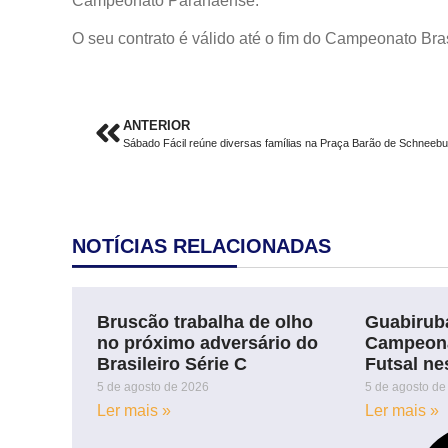
Campeonato Paranaense.
O seu contrato é válido até o fim do Campeonato Bras
ANTERIOR
Sábado Fácil reúne diversas famílias na Praça Barão de Schneebu
NOTÍCIAS RELACIONADAS
Bruscão trabalha de olho
Guabiruba
no próximo adversário do
Campeona
Brasileiro Série C
Futsal ne
5 de agosto de 2026
5 de agosto de
Ler mais »
Ler mais »