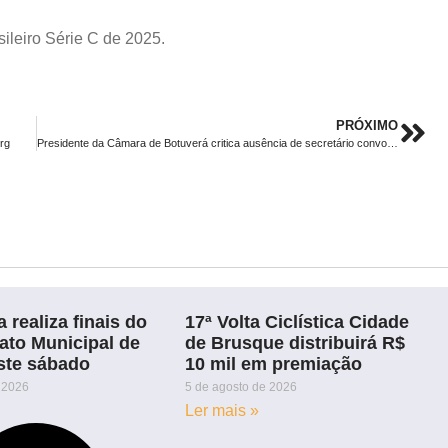
ileiro Série C de 2025.
PRÓXIMO
rg
Presidente da Câmara de Botuverá critica ausência de secretário convocado
 realiza finais do
17ª Volta Ciclística Cidade
to Municipal de
de Brusque distribuirá R$
ste sábado
10 mil em premiação
 2026
5 de agosto de 2026
Ler mais »