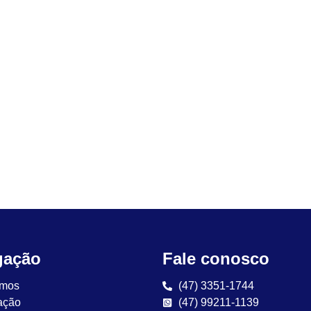
gação
Fale conosco
mos
(47) 3351-1744
ação
(47) 99211-1139