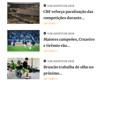
6 DE AGOSTO DE 2026
CBF reforça paralisação das
competições durante...
Ler mais »
6 DE AGOSTO DE 2026
Maiores campeões, Cruzeiro
e Grêmio vão...
Ler mais »
5 DE AGOSTO DE 2026
Bruscão trabalha de olho no
próximo...
Ler mais »
e