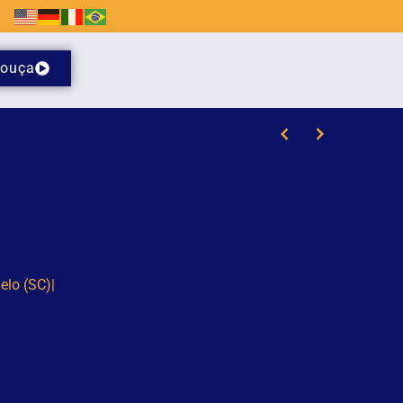
ouça
Visita mediada com escultor Karl Theichmann aproxima estudantes da história e do patrimônio cultural de Brusque