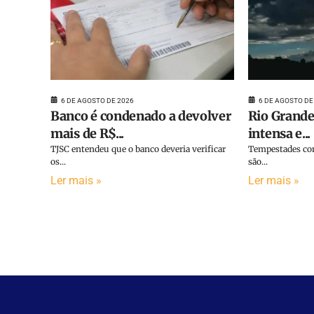
6 DE AGOSTO DE 2026
6 DE AGOSTO DE
Banco é condenado a devolver
Rio Grande
mais de R$...
intensa e...
TJSC entendeu que o banco deveria verificar
Tempestades com
os...
são...
Ler mais »
Ler mais »