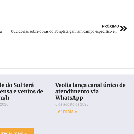
PRÓXIMO
ca
Ouvidorias sobre obras do Fonplata ganham campo específico em site
e do Sul terá
Veolia lança canal único de
ensa e ventos de
atendimento via
km/h
WhatsApp
 2026
6 de agosto de 2026
Ler mais »
rregar mais »