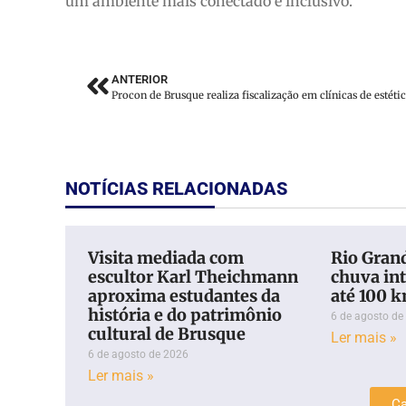
um ambiente mais conectado e inclusivo.
ANTERIOR
Procon de Brusque realiza fiscalização em clínicas de estéti
NOTÍCIAS RELACIONADAS
Visita mediada com
Rio Grand
escultor Karl Theichmann
chuva int
aproxima estudantes da
até 100 
história e do patrimônio
6 de agosto de
cultural de Brusque
Ler mais »
6 de agosto de 2026
Ler mais »
Ca