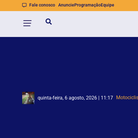
Fale conosco
Anuncie
Programação
Equipe
Operação
quinta-feira, 6 agosto, 2026 | 11:17
quinta-feira, 6 agosto, 2026 | 10:35