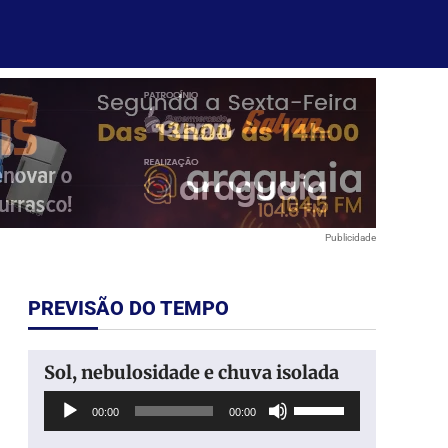
Publicidade
PREVISÃO DO TEMPO
Sol, nebulosidade e chuva isolada
Tocador
Use
00:00
00:00
de
as
áudio
setas