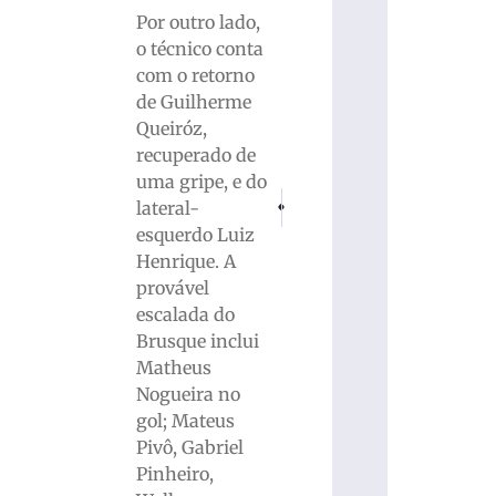
Por outro lado,
o técnico conta
com o retorno
de Guilherme
Queiróz,
recuperado de
uma gripe, e do
PRÓXIMO
ANTERIOR
lateral-
Força tarefa para recuperação de vias é
Instabilidade no PIX afeta usuár
esquerdo Luiz
Henrique. A
provável
escalada do
Brusque inclui
Matheus
Nogueira no
gol; Mateus
Pivô, Gabriel
Pinheiro,