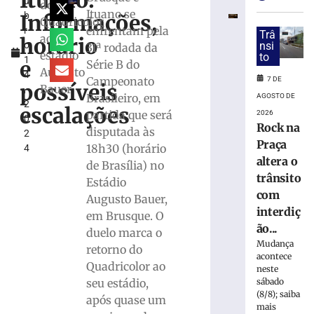
Ituano:
u
Vôlei
do
Ituano se
Informações,
b
estreia
Quadricolor
enfrentam pela
r
hoje
Trâ
ao
horário
o
nsi
31ª rodada da
(7)
estádio
to
1
no
e
Série B do
Augusto
4
Campeonato
Campeonato
7 DE
possíveis
Bauer
,
Estadual
Brasileiro, em
AGOSTO DE
2
escalações
7
partida que será
2026
0
de
Rock na
disputada às
agosto
2
de
Praça
18h30 (horário
4
2026
altera o
de Brasília) no
Ler
trânsito
Estádio
mais
com
Augusto Bauer,
»
interdiç
em Brusque. O
ão...
duelo marca o
Bruscão
Mudança
retorno do
trabalha
acontece
Quadricolor ao
organização
neste
sábado
seu estádio,
defensiva
(8/8); saiba
e
após quase um
mais