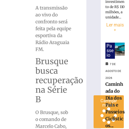
investimen
e
to de R$ 110
A transmissão
Passeios
milhões, a
ao vivo do
Ciclísticos
unidade...
confronto será
mobilizam
Ler mais
feita pela equipe
Brusque
»
neste
esportiva da
sábado
Rádio Araguaia
Pa
(8)
FM.
sse
7
io
Brusque
de
agosto
7 DE
de
busca
2026
AGOSTO DE
recuperação
Ler
2026
Caminh
mais
na Série
ada do
»
B
Dia dos
Carregar
Pais e
mais »
Passeios
O Brusque, sob
Ciclístic
o comando de
os...
Marcelo Cabo,