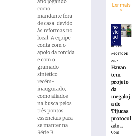
bola
ano jogando
Ler mais
parada
como
»
antes
mandante fora
de
de casa, devido
duelo
no
às reformas no
contra
vid
ad
local. A equipe
o
e
Maranhão
conta com o
7 DE
apoio da torcida
7
AGOSTO DE
de
e com o
agosto
2026
de
gramado
Havan
2026
sintético,
tem
Ler
recém-
projeto
mais
inaugurado,
da
»
como aliados
megaloj
na busca pelos
a de
Caminhada
três pontos
Tijucas
do
essenciais para
protocol
Dia
se manter na
ado...
dos
Série B.
Com
Pais