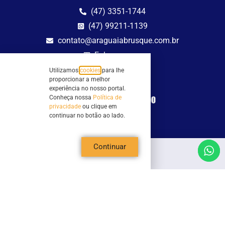
(47) 3351-1744
(47) 99211-1139
contato@araguaiabrusque.com.br
Fale conosco
Utilizamos
cookies
para lhe
Site seguro
proporcionar a melhor
experiência no nosso portal.
Conheça nossa
Política de
privacidade
ou clique em
continuar no botão ao lado.
Continuar
Todos os direitos reservados - Sociedade Rádio Araguaia de Brusque Ltda -
CNPJ 82.983.230/0001-82
Mathilde Hoffmann, 66 - Centro II, Brusque, SC - 88353-120 - Centro Comercial
Geschäftshaus - Sl 21/22
Copyright © 2026 | Rádio Araguaia