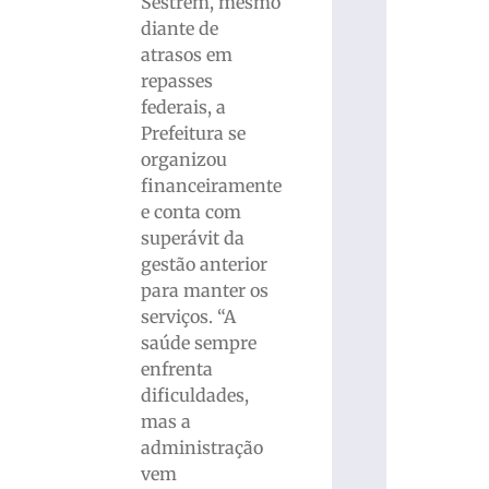
Sestrem, mesmo
diante de
atrasos em
repasses
federais, a
Prefeitura se
organizou
financeiramente
e conta com
superávit da
gestão anterior
para manter os
serviços. “A
saúde sempre
enfrenta
dificuldades,
mas a
administração
vem