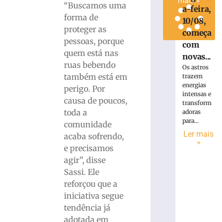
mais »
“Buscamos uma
a-feira,
forma de
10/08,
proteger as
começa
pessoas, porque
com
quem está nas
novas...
ruas bebendo
Os astros
também está em
trazem
energias
perigo. Por
intensas e
causa de poucos,
transform
toda a
adoras
para...
comunidade
Ler mais
acaba sofrendo,
»
e precisamos
agir”, disse
Sassi. Ele
reforçou que a
iniciativa segue
tendência já
adotada em