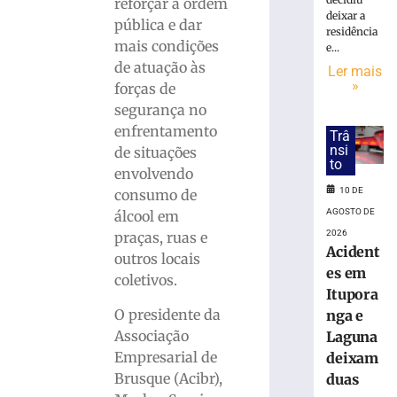
Buzzi
reforçar a ordem
deixar a
e
pública e dar
residência
pede
mais condições
e...
perda
de atuação às
Ler mais
do
»
forças de
cargo
segurança no
por
infrações
enfrentamento
Trâ
disciplinares
nsi
de situações
to
6
envolvendo
de
10 DE
consumo de
agosto
de
AGOSTO DE
álcool em
2026
2026
praças, ruas e
Ler
Acident
outros locais
mais
es em
coletivos.
»
Itupora
O presidente da
nga e
Associação
Laguna
PRD
homologa
Empresarial de
deixam
candidaturas
Brusque (Acibr),
duas
de