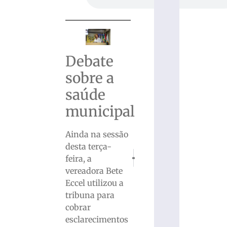
Debate
sobre a
saúde
municipal
Ainda na sessão
desta terça-
PRÓXIMO
ANTERIOR
feira, a
Homem é preso em Indaial menos de 3
Setram moderniza solicitaçõe
vereadora Bete
Eccel utilizou a
tribuna para
cobrar
esclarecimentos