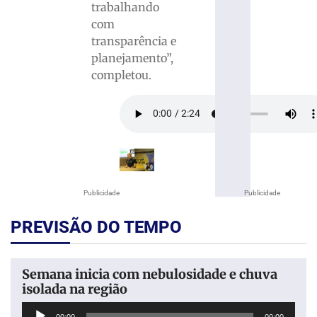
trabalhando
com
transparência e
planejamento”,
completou.
Publicidade
Publicidade
PREVISÃO DO TEMPO
Semana inicia com nebulosidade e chuva
isolada na região
Tocador
00:00
00:00