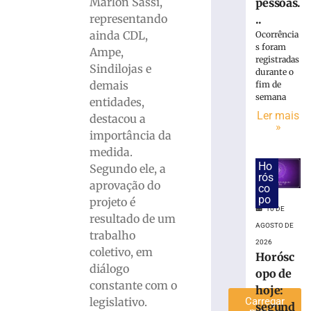
Marlon Sassi,
pessoas.
Jucineia
representando
..
Ribeiro
ainda CDL,
Ocorrência
Eckart
s foram
Ampe,
à
registradas
Sindilojas e
Deputada
durante o
Estadual
demais
fim de
semana
e
entidades,
Vagner
Ler mais
destacou a
»
Tebalde
importância da
a
medida.
Deputado
Ho
Segundo ele, a
Federal
rós
aprovação do
co
5
po
de
projeto é
agosto
10 DE
resultado de um
de
AGOSTO DE
2026
trabalho
2026
Ler
coletivo, em
Horósc
mais
diálogo
opo de
»
constante com o
hoje:
legislativo.
Carregar
segund