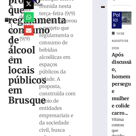
projeto
m
Brusque:
de
na
Brusque
reunida nesta
que
b
Câmara
noite
terça-feira (9/9)
r
entrega
Pol
desta
regulamenta
o
íci
quando aprovou
seis
terça-
a
1
Títulos
consumo
o projeto que
feira
0,
de
10 DE
regulamenta o
de
(9/9)
2
Cidadão
AGOSTO DE
consumo de
0
Honorário
álcool
2026
bebidas
2
8
Após
alcoólicas em
em
5
de
discussã
agosto
espaços
locais
de
o,
públicos da
2026
homem
públicos
cidade. A
Ler
persegu
proposta,
mais
em
e
construída com
»
Brusque
mulher
apoio de
e colide
entidades
STJ
carro...
empresariais e
decide
Vítima
da sociedade
afastar
contou
Marco
civil, busca
que
decidiu