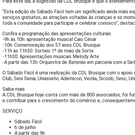
Para este dia, a sugestão da CDL Brusque é que o atendimento 
“Esta edição do Sábado Fácil tem um significado ainda mais e
serviços gratuitos, as atrações voltadas às crianças e os m
toda a comunidade para participar e celebrar conosco”, desta
Confira a programação das apresentações culturais:
-9h às 10h: apresentação musical Caio César
-10h: Comemoração dos 57 anos CDL Brusque
-11h às 11h30: Sorteio 1º de maio da Sorte
-11h30: Apresentações musicais Melody Arte
-A partir das 13h: Orquestra de Baterias em parceria com a Sin
O Sábado Fácil é uma realização da CDL Brusque com o apoio da
Club, Sesi Senai, Uniasselvi, Ademicon, Veolia, Sicoob, Sesc, Un
Saiba mais
A CDL Brusque hoje conta com mais de 800 associados, foi fun
e contribuir para o crescimento do comércio e, consequenteme
SERVIÇO
Sábado Fácil
6 de junho
A partir das 9h