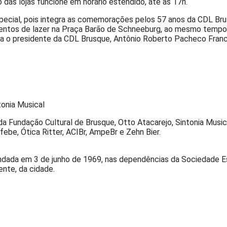
das lojas funcione em horário estendido, até as 17h.
special, pois integra as comemorações pelos 57 anos da CDL Bru
omentos de lazer na Praça Barão de Schneeburg, ao mesmo tempo
ca o presidente da CDL Brusque, Antônio Roberto Pacheco Franc
tonia Musical
 Fundação Cultural de Brusque, Otto Atacarejo, Sintonia Musical
ifebe, Ótica Ritter, ACIBr, AmpeBr e Zehn Bier.
dada em 3 de junho de 1969, nas dependências da Sociedade Esp
nte, da cidade.