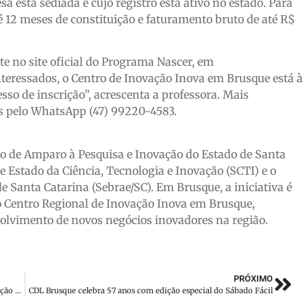
a está sediada e cujo registro está ativo no estado. Para
té 12 meses de constituição e faturamento bruto de até R$
e no site oficial do Programa Nascer, em
eressados, o Centro de Inovação Inova em Brusque está à
sso de inscrição”, acrescenta a professora. Mais
s pelo WhatsApp (47) 99220-4583.
o de Amparo à Pesquisa e Inovação do Estado de Santa
e Estado da Ciência, Tecnologia e Inovação (SCTI) e o
 Santa Catarina (Sebrae/SC). Em Brusque, a iniciativa é
 Centro Regional de Inovação Inova em Brusque,
olvimento de novos negócios inovadores na região.
PRÓXIMO
Festa Bergamasca divulga programação completa da 32ª edição em Botuverá
CDL Brusque celebra 57 anos com edição especial do Sábado Fácil