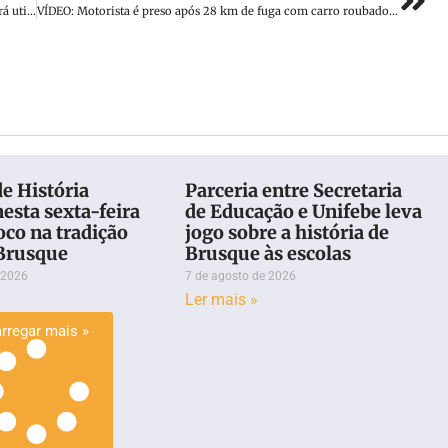
QRTot: Aplicativo que agilizou apuração em Brusque não será utilizado em 2024
VÍDEO: Motorista é preso após 28 km de fuga com carro roubado nas BRs 116 e 282, em SC
e História
Parceria entre Secretaria
esta sexta-feira
de Educação e Unifebe leva
oco na tradição
jogo sobre a história de
 Brusque
Brusque às escolas
 2026
7 de agosto de 2026
Ler mais »
rregar mais »