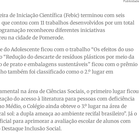
Publicidad
eira de Iniciação Científica (Febic) terminou com seis
 que contou com 11 trabalhos desenvolvidos por um total
rogramação reconheceu diferentes iniciativas
rreu na cidade de Pomerode.
e do Adolescente ficou com o trabalho “Os efeitos do uso
 o “Redução do descarte de resíduos plásticos por meio da
ão de prato e embalagens sustentáveis” ficou com o prêmio
lho também foi classificado como o 2.º lugar em
mental na área de Ciências Sociais, o primeiro lugar ficou
zação do acesso à literatura para pessoas com deficiência
no Médio, o Colégio ainda obteve o 3.º lugar na área de
ral sol: a dupla ameaça ao ambiente recifal brasileiro”. Já o
ificial para aprimorar a avaliação escolar de alunos com
 Destaque Inclusão Social.