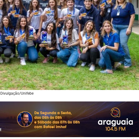
 Divulgação/Unifebe