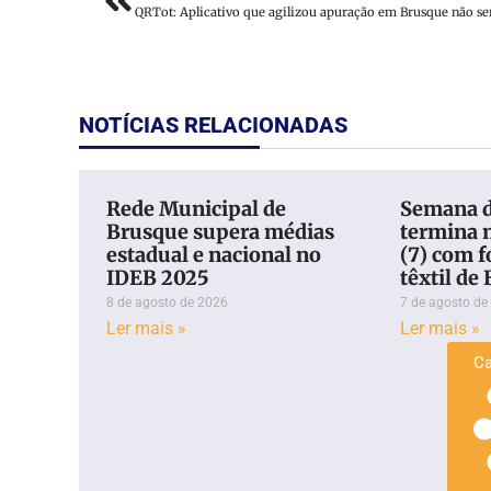
NOTÍCIAS RELACIONADAS
Rede Municipal de
Semana d
Brusque supera médias
termina n
estadual e nacional no
(7) com f
IDEB 2025
têxtil de
8 de agosto de 2026
7 de agosto de
Ler mais »
Ler mais »
Ca