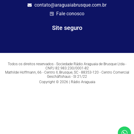
contato@araguaiabrusque.com.br
Fale conosco
Site seguro
Todos os direitos reservados - Sociedade Rádio Araguaia de Brusque Ltda -
CNPJ 82.983.230/0001-82
Mathilde Hoffmann, 66 - Centro II, Brusque, SC - 88353-120 - Centro Comercial
Geschäftshaus - Sl 21/22
Copyright © 2026 | Rádio Araguaia