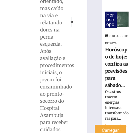
orientado,
Homem
mas caído
é
Hor
na via e
preso
ósc
PRÓXIMO
ANTERIOR
relatando
opo
com
Dez milhões de brasileiros têm a nova Car
Joinville conquista o título geral
dores na
quase
perna
15
8 DE AGOSTO
Kg
esquerda.
DE 2026
Horóscop
de
Após
maconha
o de hoje:
avaliação e
em
confira as
procedimentos
Blumenau
previsões
iniciais, o
(SC)
para
jovem foi
8
sábado...
encaminhado
de
agosto
Os astros
ao pronto-
de
trazem
2026
socorro do
energias
Ler
Hospital
intensas e
transformado
mais
Azambuja
ras para...
»
para receber
Ler mais »
cuidados
Carregar