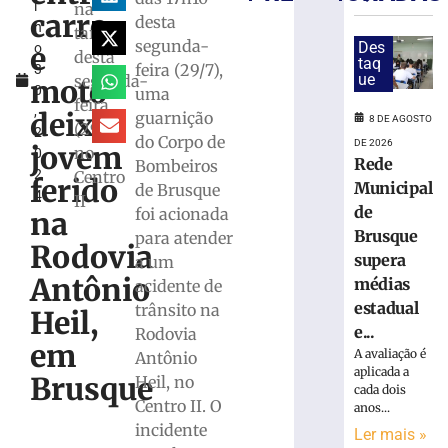
l
na
mulher
carro
desta
h
e
tarde
segunda-
Des
e
o
exige
desta
taq
feira (29/7),
3
transferências
ue
segunda-
moto
0
uma
bancárias
feira
,
após
deixa
guarnição
8 DE AGOSTO
(29/7)
2
carro
do Corpo de
DE 2026
jovem
no
0
apresentar
Rede
Bombeiros
2
Centro
problemas
ferido
Municipal
de Brusque
4
II
8
de
foi acionada
na
de
agosto
Brusque
para atender
Rodovia
de
supera
a um
2026
Antônio
médias
acidente de
Ler
estadual
trânsito na
mais
Heil,
e...
Rodovia
»
em
A avaliação é
Antônio
aplicada a
Brusque
Heil, no
Homem
cada dois
Centro II. O
anos...
tropeça
incidente
na
Ler mais »