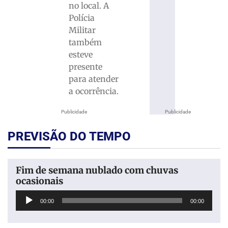
no local. A
Polícia
Militar
também
esteve
presente
para atender
a ocorrência.
Publicidade
Publicidade
PREVISÃO DO TEMPO
Fim de semana nublado com chuvas
ocasionais
Tocador
00:00
00:00
de
áudio