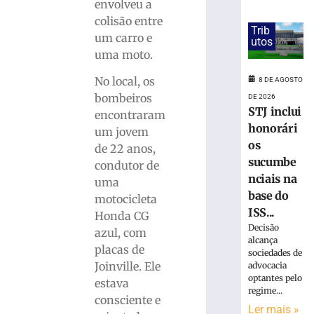
calçada,
envolveu a
cai
colisão entre
Trib
na
um carro e
utos
pista
uma moto.
e
é
No local, os
8 DE AGOSTO
atropelado
bombeiros
DE 2026
em
STJ inclui
encontraram
São
honorári
um jovem
Bento
os
de 22 anos,
do
sucumbe
Sul
condutor de
nciais na
(SC)
uma
base do
8
motocicleta
de
ISS...
Honda CG
agosto
Decisão
de
azul, com
2026
alcança
placas de
sociedades de
Ler
Joinville. Ele
advocacia
mais
optantes pelo
estava
»
regime...
consciente e
Ler mais »