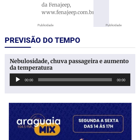
da Fenajeep,
www.fenajeep.com.br.
Publicidade
Publicidade
PREVISÃO DO TEMPO
Nebulosidade, chuva passageira e aumento
da temperatura
Tocador
00:00
00:00
de
áudio