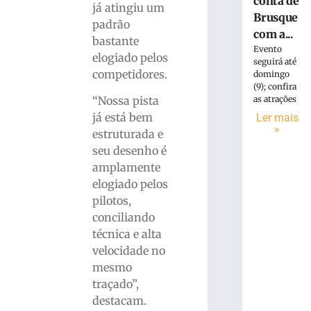
conta de
já atingiu um
Brusque
padrão
com a...
bastante
Evento
elogiado pelos
seguirá até
competidores.
domingo
(9); confira
“Nossa pista
as atrações
já está bem
Ler mais
»
estruturada e
seu desenho é
amplamente
elogiado pelos
pilotos,
conciliando
técnica e alta
velocidade no
mesmo
traçado”,
destacam.