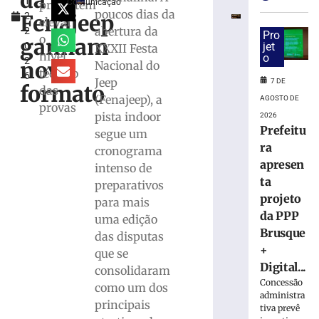
da
1
conta
Comunicação
prometem
poucos dias da
Fenajeep
2,
de
elevar
abertura da
2
Brusque
Pro
o
ganham
0
jet
XXXII Festa
com
nível
o
2
a
novo
Nacional do
técnico
6
38ª
Jeep
7 DE
formato
das
edição
(Fenajeep), a
AGOSTO DE
provas
do
pista indoor
2026
Rodeio
Prefeitu
segue um
Crioulo
ra
cronograma
Nacional
apresen
intenso de
7
ta
de
preparativos
agosto
projeto
para mais
de
2026
da PPP
uma edição
Ler
Brusque
das disputas
mais
+
que se
»
Digital...
consolidaram
Concessão
como um dos
administra
Feira
principais
tiva prevê