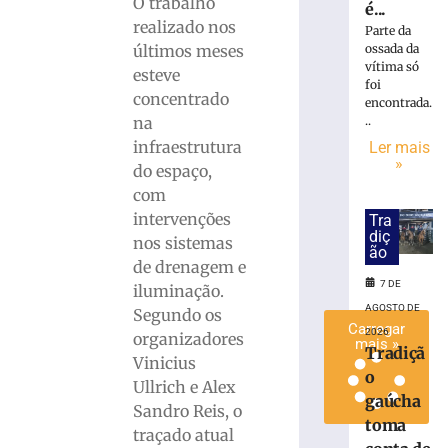
O trabalho
é...
Vôlei
realizado nos
Parte da
estreia
últimos meses
ossada da
hoje
vítima só
esteve
(7)
foi
concentrado
no
encontrada.
Campeonato
na
..
Estadual
infraestrutura
Ler mais
»
7
do espaço,
de
com
agosto
de
intervenções
Tra
2026
diç
nos sistemas
Ler
ão
de drenagem e
mais
7 DE
iluminação.
»
AGOSTO DE
Segundo os
Carregar
2026
organizadores
mais »
Tradiçã
Vinicius
o
Ullrich e Alex
gaúcha
Sandro Reis, o
toma
traçado atual