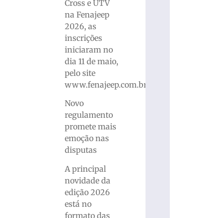
Cross e UTV
na Fenajeep
2026, as
inscrições
iniciaram no
dia 11 de maio,
pelo site
www.fenajeep.com.br.
Novo
regulamento
promete mais
emoção nas
disputas
A principal
novidade da
edição 2026
está no
formato das