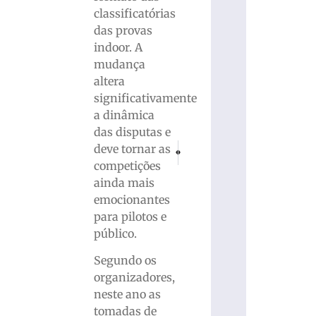
classificatórias
das provas
indoor. A
mudança
altera
significativamente
a dinâmica
das disputas e
PRÓXIMO
ANTERIOR
deve tornar as
SINE Brusque divulga quadro de vagas de
PRF intercepta mais de 400 qui
competições
ainda mais
emocionantes
para pilotos e
público.
Segundo os
organizadores,
neste ano as
tomadas de