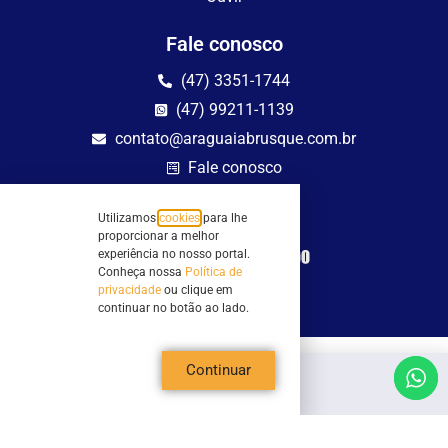
Fale conosco
(47) 3351-1744
(47) 99211-1139
contato@araguaiabrusque.com.br
Fale conosco
Site seguro
Utilizamos
cookies
para lhe
proporcionar a melhor
experiência no nosso portal.
Conheça nossa
Política de
privacidade
ou clique em
continuar no botão ao lado.
Continuar
Todos os direitos reservados - Sociedade Rádio Araguaia de Brusque Ltda -
CNPJ 82.983.230/0001-82
Mathilde Hoffmann, 66 - Centro II, Brusque, SC - 88353-120 - Centro Comercial
Geschäftshaus - Sl 21/22
Copyright © 2026 | Rádio Araguaia