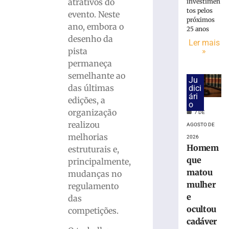
Livre
atrativos do
investimen
Schlosser
tos pelos
evento. Neste
próximos
terá
ano, embora o
25 anos
horário
desenho da
Ler mais
especial
»
pista
neste
permaneça
sábado
(8),
semelhante ao
Ju
em
das últimas
dici
ári
Brusque
edições, a
o
7
organização
7 DE
de
realizou
agosto
AGOSTO DE
de
melhorias
2026
2026
Homem
estruturais e,
Ler
que
principalmente,
mais
matou
mudanças no
»
mulher
regulamento
e
das
Em
ocultou
competições.
casa,
cadáver
ABEL