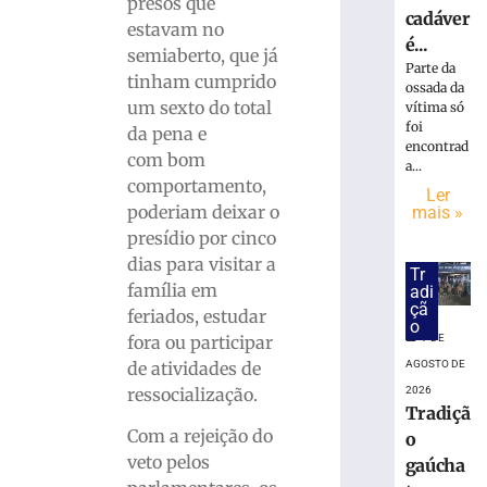
»
presos que
cadáver
estavam no
é...
semiaberto, que já
PF
Parte da
tinham cumprido
prende
ossada da
um sexto do total
mulher
vítima só
foi
suspeita
da pena e
encontrad
de
com bom
a...
tráfico
comportamento,
Ler
de
poderiam deixar o
mais »
pessoas
presídio por cinco
para
dias para visitar a
exploração
Tr
família em
sexual
adi
çã
em
feriados, estudar
o
SC
fora ou participar
7 DE
7
de atividades de
AGOSTO DE
de
ressocialização.
2026
agosto
Tradiçã
de
2026
Com a rejeição do
o
Ler
veto pelos
gaúcha
mais