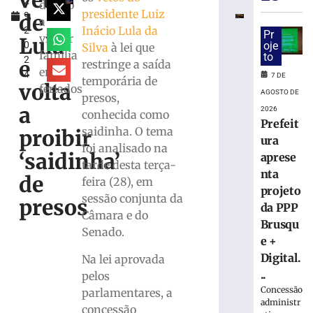
veto
2
mulher
direito
presidente Luiz
de
9,
e
a
Inácio Lula da
2
ocultou
Pr
visitar
Lula
0
oje
Silva
à lei que
cadáver
família
to
2
é
e
restringe a saída
em
4
condenado
7 DE
temporária de
volta
feriados
a
AGOSTO DE
presos,
15
a
2026
conhecida como
anos
Prefeit
saidinha. O tema
proibir
de
ura
foi analisado na
prisão
‘saidinha’
aprese
tarde desta terça-
em
nta
de
Içara
feira (28), em
projeto
(SC)
sessão conjunta da
presos
da PPP
7
Câmara e do
de
Brusqu
Senado.
agosto
e +
de
2026
Digital.
Na lei aprovada
Ler
..
pelos
mais
Concessão
parlamentares, a
»
administr
concessão