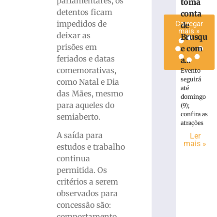
parlamentares, os
toma
»
detentos ficam
conta
impedidos de
Carregar
de
mais »
deixar as
Brusqu
prisões em
e com
feriados e datas
a...
comemorativas,
Evento
seguirá
como Natal e Dia
até
das Mães, mesmo
domingo
para aqueles do
(9);
confira as
semiaberto.
atrações
A saída para
Ler
mais »
estudos e trabalho
continua
permitida. Os
critérios a serem
observados para
concessão são:
comportamento