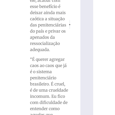
ele, acabar com
esse benefício é
deixar ainda mais
caótica a situação
PRÓXIMO
ANTERIOR
das penitenciárias
Acidente na Rua Gustavo Halfpap re
Campeonato Brasileiro será
do país e privar os
apenados da
ressocialização
adequada.
“É querer agregar
caos ao caos que já
é o sistema
penitenciário
brasileiro. É cruel,
é de uma crueldade
incomum. Eu fico
com dificuldade de
entender como
aqueles que