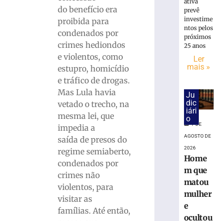
ativa
do benefício era
prevê
investime
Carro
proibida para
ntos pelos
capota
condenados por
próximos
e
crimes hediondos
25 anos
fica
e violentos, como
Ler
parcialment
mais »
estupro, homicídio
submerso
e tráfico de drogas.
em
Mas Lula havia
área
Ju
dic
de
vetado o trecho, na
iári
mangue
mesma lei, que
o
na
7 DE
impedia a
SC-
AGOSTO DE
saída de presos do
401
2026
regime semiaberto,
Home
7
condenados por
de
m que
agosto
crimes não
de
matou
violentos, para
2026
mulher
Ler
visitar as
e
mais
famílias. Até então,
ocultou