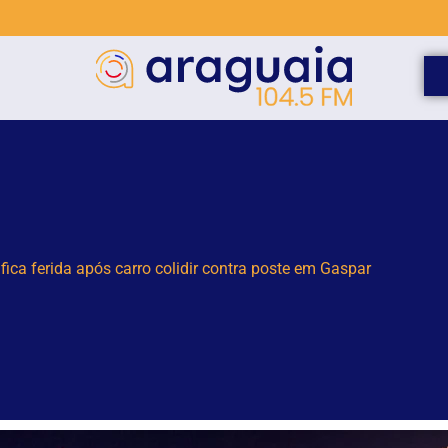
 capturam jararacuçu em pátio de residência no Bairro Águas C