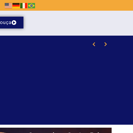
ouça
laras