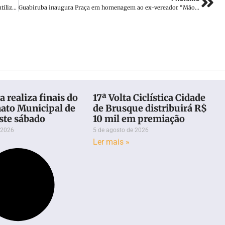
Pacientes do SUS começam a receber canetas de insulina reutilizáveis a partir deste mês
Guabiruba inaugura Praça em homenagem ao ex-vereador “Mão de Onça”
 realiza finais do
17ª Volta Ciclística Cidade
to Municipal de
de Brusque distribuirá R$
ste sábado
10 mil em premiação
 2026
5 de agosto de 2026
Ler mais »