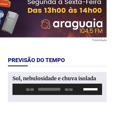
Publicidade
PREVISÃO DO TEMPO
Sol, nebulosidade e chuva isolada
Tocador
Use
00:00
00:00
de
as
áudio
setas
para
cima
ou
para