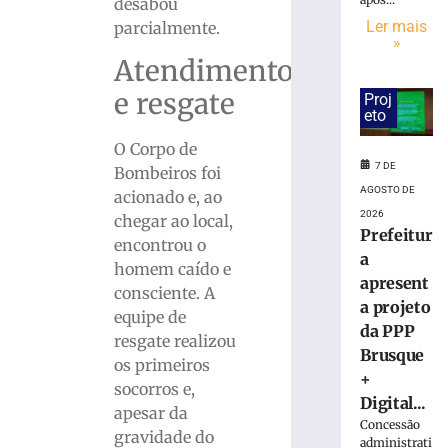
suspeita
desabou
de
Ler mais
parcialmente.
tráfico
»
Atendimento
de
drogas
e resgate
Proj
em
eto
Brusque
O Corpo de
7
de
7 DE
Bombeiros foi
agosto
AGOSTO DE
acionado e, ao
de
2026
2026
chegar ao local,
Ler
Prefeitur
encontrou o
mais
a
homem caído e
»
apresent
consciente. A
a projeto
equipe de
da PPP
Homem
resgate realizou
Brusque
que
os primeiros
+
matou
socorros e,
mulher
Digital...
apesar da
e
Concessão
gravidade do
ocultou
administrati