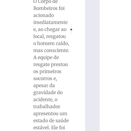
O Corpo de
Bombeiros foi
acionado
imediatamente
PRÓXIMO
ANTERIOR
e, ao chegar ao
Acidente a caminho de velório deixa dois
Acidente em Guabiruba: Colisão e
local, resgatou
o homem caído,
mas consciente.
A equipe de
resgate prestou
os primeiros
socorros e,
apesar da
gravidade do
acidente, o
trabalhador
apresentou um
estado de saúde
estável. Ele foi