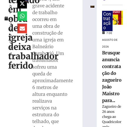
telhado
m
e
grave acidente
em
b
bombeiros
de trabalho
r
resgatam
Con
obra
o
trat
ocorreu em
dois
açã
2
cães
de
uma obra de
o
9,
em
construção de
7 DE
igreja
2
Gaspar
uma igreja em
AGOSTO DE
0
deixa
7
Balneário
2026
2
de
Brusque
Camboriú. Um
agosto
trabalhador
4
de
anuncia
trabalhador
2026
ferido
contrata
sofreu uma
Ler
ção do
queda de
mais
zagueiro
aproximadamente
»
João
6 metros de
Maistro
altura enquanto
Duas
para...
realizava
pessoas
Zagueiro de
serviços na
são
26 anos
estrutura do
detidas
chega ao
por
telhado, que
Quadricolor
após...