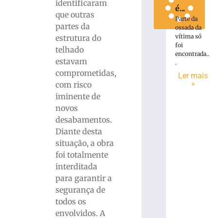
identificaram
é...
que outras
Parte da
partes da
ossada da
vítima só
estrutura do
foi
telhado
encontrada..
estavam
.
comprometidas,
Ler mais
»
com risco
iminente de
novos
desabamentos.
Diante desta
situação, a obra
foi totalmente
interditada
para garantir a
segurança de
todos os
envolvidos. A