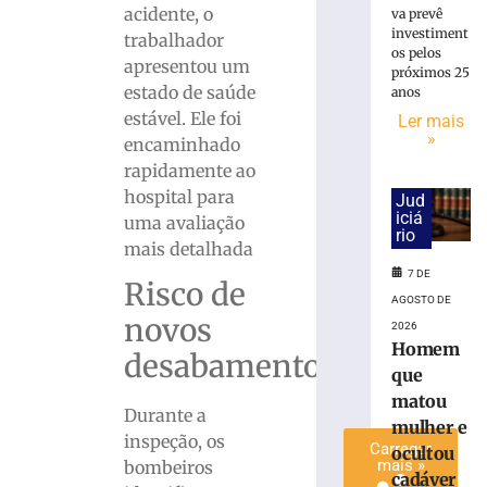
acidente, o
va prevê
cadáver
investiment
trabalhador
é
os pelos
condenado
apresentou um
próximos 25
a
estado de saúde
anos
15
estável. Ele foi
Ler mais
anos
»
encaminhado
de
rapidamente ao
prisão
hospital para
em
Jud
iciá
uma avaliação
Içara
rio
(SC)
mais detalhada
7
7 DE
Risco de
de
AGOSTO DE
agosto
novos
de
2026
2026
Homem
desabamentos
Ler
que
mais
matou
Durante a
»
mulher e
inspeção, os
Carregar
ocultou
mais »
bombeiros
cadáver