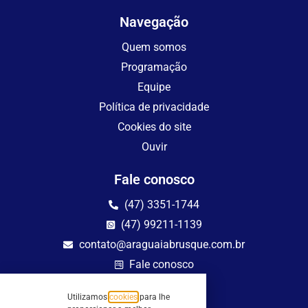
Navegação
Quem somos
Programação
Equipe
Política de privacidade
Cookies do site
Ouvir
Fale conosco
(47) 3351-1744
(47) 99211-1139
contato@araguaiabrusque.com.br
Fale conosco
Site seguro
Utilizamos
cookies
para lhe