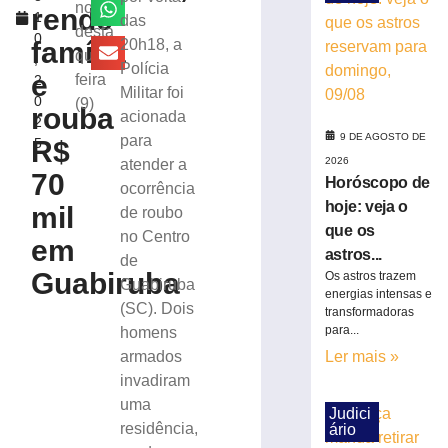
transferências
noite
rende
1
das
bancárias
desta
0
após
família
20h18, a
quinta-
,
carro
Polícia
e
feira
2
apresentar
Militar foi
0
(9)
problemas
rouba
acionada
2
8
9 DE AGOSTO DE
para
R$
5
de
agosto
2026
atender a
de
70
Horóscopo de
ocorrência
2026
hoje: veja o
mil
de roubo
Ler
que os
no Centro
mais
em
astros...
de
»
Guabiruba
Os astros trazem
Guabiruba
energias intensas e
(SC). Dois
transformadoras
Homem
para...
homens
tropeça
armados
Ler mais »
na
calçada,
invadiram
cai
uma
Judici
na
residência,
ário
pista