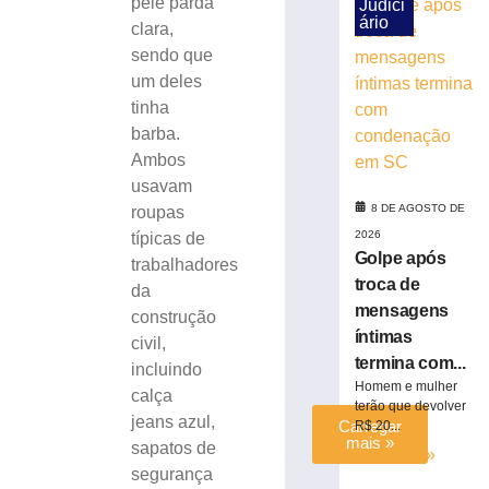
pele parda
Judici
com
ário
clara,
quase
sendo que
15
Kg
um deles
de
tinha
maconha
barba.
em
Ambos
Blumenau
usavam
(SC)
8 DE AGOSTO DE
roupas
8
2026
típicas de
de
agosto
Golpe após
trabalhadores
de
troca de
2026
da
mensagens
Ler
construção
íntimas
mais
civil,
termina com...
»
incluindo
Homem e mulher
calça
terão que devolver
jeans azul,
Carregar
R$ 20...
mais »
sapatos de
Ler mais »
segurança