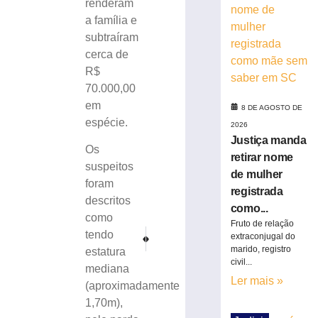
renderam
e
a família e
é
subtraíram
atropelado
cerca de
em
São
R$
Bento
70.000,00
do
em
8 DE AGOSTO DE
Sul
espécie.
2026
(SC)
Justiça manda
8
Os
retirar nome
de
suspeitos
agosto
de mulher
de
foram
2026
registrada
descritos
Ler
como...
como
mais
Fruto de relação
PRÓXIMO
ANTERIOR
tendo
extraconjugal do
»
Motorista fica ferido após colidir em carro estacionado
Homem pede ajuda, furta celular e acaba pre
marido, registro
estatura
civil...
mediana
Homem
Ler mais »
(aproximadamente
é
1,70m),
preso