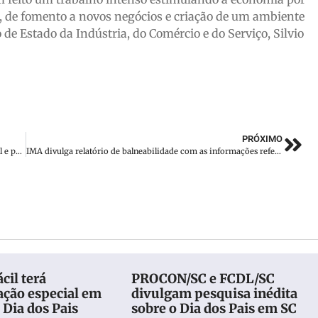
, de fomento a novos negócios e criação de um ambiente
de Estado da Indústria, do Comércio e do Serviço, Silvio
PRÓXIMO
População de Santa Catarina cresce acima da média nacional e passa de 8 milhões de pessoas
IMA divulga relatório de balneabilidade com as informações referentes ao mês de agosto
cil terá
PROCON/SC e FCDL/SC
ção especial em
divulgam pesquisa inédita
 Dia dos Pais
sobre o Dia dos Pais em SC