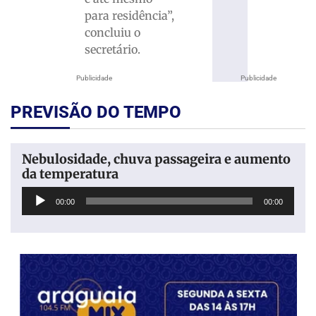
para residência”,
concluiu o
secretário.
Publicidade
Publicidade
PREVISÃO DO TEMPO
Nebulosidade, chuva passageira e aumento
da temperatura
Tocador
00:00
00:00
de
áudio