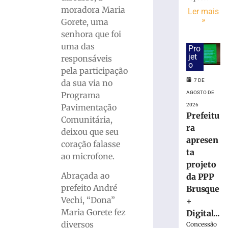
Avenida
moradora Maria
Arno
Ler mais
»
Carlos
Gorete, uma
Gracher
senhora que foi
terá
uma das
Pro
interdição
jet
responsáveis
nesta
o
pela participação
sexta-
7 DE
da sua via no
feira
AGOSTO DE
Programa
(7/8)
2026
Pavimentação
7
Prefeitu
de
Comunitária,
agosto
ra
deixou que seu
de
apresen
2026
coração falasse
Ler
ta
ao microfone.
mais
projeto
Abraçada ao
»
da PPP
prefeito André
Brusque
Vechi, “Dona”
+
ONG
Maria Gorete fez
Digital...
Vida
diversos
Concessão
promove