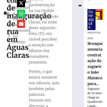
conta
h
da
moradora
pavimentação
de
o
PPP
encantou
na rua Onildo
1
Brusque
Co
a
inauguração
8
ntr
Zirke, em Águas
+
todos
ata
,
Digital
de
Claras, na noite
çã
os
2
para
o
desta segunda-
7 DE
rua
presentes
0
modernizaçã
feira (17), era
AGOSTO DE
2
no
da
em
visível perceber
2026
4
infraestrutur
evento
Brusque
a emoção nos
Águas
urbana
anuncia
olhares dos
7
Claras
contrat
moradores
de
agosto
ação do
presentes.
de
zagueir
2026
Porém, o que
o João
Ler
estava somente
Maistro
mais
nos olhares, saiu
para...
»
também pelas
Zagueiro
de 26 anos
palavras.
Trecho
chega ao
Durante seu
da
Quadricolo
discurso, a
r após...