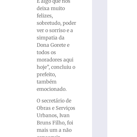
É algo que nos
deixa muito
felizes,
sobretudo, poder
ver o sorriso e a
simpatia da
Dona Gorete e
todos os
moradores aqui
hoje”, concluiu o
prefeito,
também
emocionado.
O secretário de
Obras e Serviços
Urbanos, Ivan
Bruns Filho, foi
mais um a não