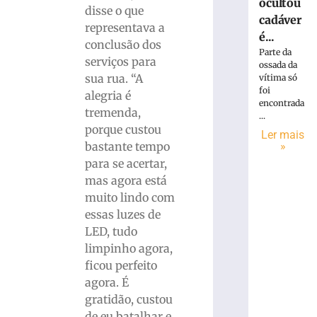
ocultou
disse o que
cadáver
representava a
é...
conclusão dos
Parte da
serviços para
ossada da
sua rua. “A
vítima só
foi
alegria é
encontrada
tremenda,
...
porque custou
Ler mais
»
bastante tempo
para se acertar,
mas agora está
muito lindo com
essas luzes de
LED, tudo
limpinho agora,
ficou perfeito
agora. É
gratidão, custou
de eu batalhar e