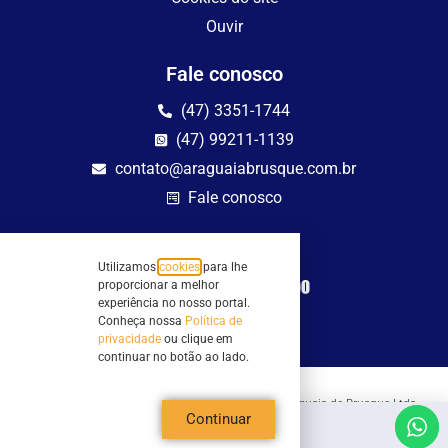
Ouvir
Fale conosco
(47) 3351-1744
(47) 99211-1139
contato@araguaiabrusque.com.br
Fale conosco
Site seguro
Utilizamos
cookies
para lhe
proporcionar a melhor
experiência no nosso portal.
Conheça nossa
Política de
privacidade
ou clique em
continuar no botão ao lado.
Todos os direitos reservados - Sociedade Rádio Araguaia de Brusque Ltda -
Continuar
CNPJ 82.983.230/0001-82
Mathilde Hoffmann, 66 - Centro II, Brusque, SC - 88353-120 - Centro Comercial
Geschäftshaus - Sl 21/22