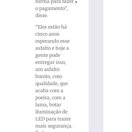
turma para fazer
Fila oftalmológica diminui em sete me
Bazar das Fábricas da AmpeBr 
o pagamento”,
disse.
“Eles estão há
cinco anos
esperando esse
asfalto e hoje a
gente pode
entregar isso,
um asfalto
bonito, com
qualidade, que
acaba com a
poeira, com a
lama, botar
iluminação de
LED para trazer
mais segurança.