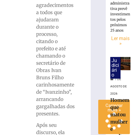
administra
hambúrguer
agradecimentos
tiva prevê
beneficente
a todos que
investimen
para
ajudaram
tos pelos
ajudar
próximos
durante o
animais
25 anos
processo,
resgatados
Ler mais
citando o
em
»
prefeito e até
Brusque
chamando o
7
Ju
de
secretário de
dici
agosto
ári
Obras Ivan
de
o
2026
Bruns Filho
7 DE
Ler
carinhosamente
AGOSTO DE
mais
de “Ivanzinho”,
2026
»
arrancando
Homem
Carregar
gargalhadas dos
que
mais »
presentes.
matou
mulher
Após seu
e
discurso, ela