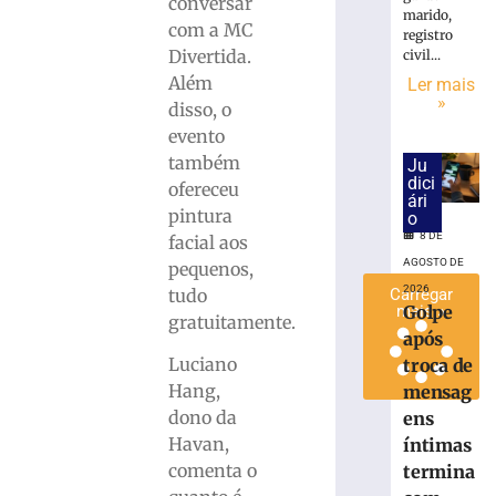
conversar
marido,
urnas
com a MC
registro
eletrônicas
Divertida.
civil...
em
Além
Ler mais
SC
»
disso, o
8
de
evento
agosto
também
Ju
de
dici
2026
ofereceu
ári
Ler
pintura
o
mais
8 DE
facial aos
»
AGOSTO DE
pequenos,
2026
tudo
Carregar
mais »
Golpe
gratuitamente.
após
Luciano
troca de
Hang,
mensag
dono da
ens
Havan,
íntimas
comenta o
termina