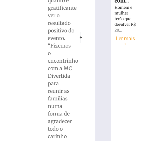
quanto é
com...
gratificante
Homem e
mulher
ver o
terão que
resultado
devolver R$
positivo do
20...
PRÓXIMO
ANTERIOR
evento.
Ler mais
Estudantes da rede estadual de SC volta
Criança brinca dentro de carro 
»
“Fizemos
o
encontrinho
com a MC
Divertida
para
reunir as
famílias
numa
forma de
agradecer
todo o
carinho