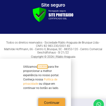
Site seguro
Todos os direitos reservados - Sociedade Rádio Araguaia de Brusque Ltda -
CNPJ 82.983.230/0001-82
Mathilde Hoffmann, 66 - Centro II, Brusque, SC - 88353-120 - Centro Comercial
Geschäftshaus - Sl 21/22
Copyright © 2026 | Rádio Araguaia
Utilizamos
cookies
para lhe
proporcionar a melhor
experiência no nosso portal.
Conheça nossa
Política de
privacidade
ou clique em
continuar no botão ao lado.
Continuar