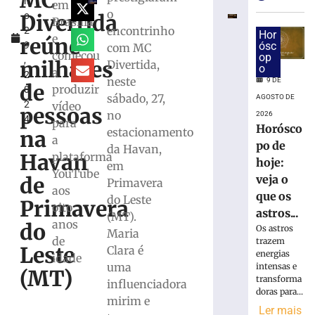
MC
h
veja
em
o
Divertida
o
o
Brasília
encontrinho
2
que
Hor
e
reúne
9
ósc
com MC
os
começou
op
,
astros
milhares
Divertida,
o
a
2
reservam
neste
9 DE
de
produzir
0
para
sábado, 27,
AGOSTO DE
2
vídeo
domingo,
pessoas
no
2026
4
09/08
para
Horósco
estacionamento
na
a
9
po de
da Havan,
de
Havan
plataforma
agosto
hoje:
em
de
YouTube
veja o
de
Primavera
2026
aos
que os
Ler
do Leste
Primavera
oito
astros...
mais
(MT).
anos
do
Os astros
»
Maria
de
trazem
Leste
Clara é
energias
idade
uma
intensas e
TSE
(MT)
transforma
influenciadora
cria
doras para...
conselho
mirim e
Ler mais