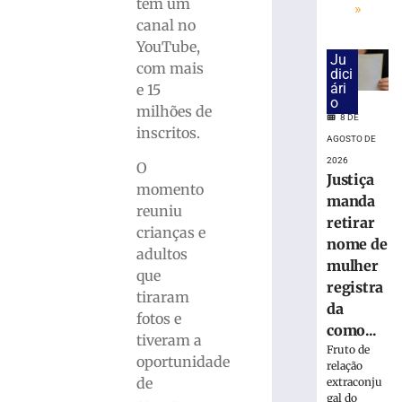
para
tem um
»
monitorar
canal no
desinformaç
YouTube,
e
Ju
com mais
dici
IA
ári
e 15
nas
o
milhões de
eleições
8 DE
inscritos.
8
AGOSTO DE
de
2026
agosto
O
de
Justiça
momento
2026
manda
Ler
reuniu
retirar
mais
crianças e
nome de
»
adultos
mulher
que
registra
tiraram
TRE-
da
fotos e
SC
como...
tiveram a
realiza
Fruto de
distribuição
oportunidade
relação
de
de
extraconju
18.860
gal do