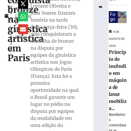
conquista
h
das
dos
Lorrane Oliveira e
bronze
o
competiçõe
Estados
Julia Soares fizeram
3
durante
Fo
Unidos
na
0
go
história na tarde
Copa
e
,
Feminina
ginástica
desta terça-feira (30),
da
2
em
6 DE
pois conquistaram a
artística
Itália
0
2027
AGOSTO DE
medalha de bronze
2
em
6
2026
na disputa por
4
de
Princíp
equipes da ginástica
agosto
Paris
io de
de
artística nos Jogos
2026
incêndi
Olímpicos de Paris
Ler
o em
(França). Esta foi a
mais
máquin
primeira
»
a de
oportunidade na qual
lavar
o Brasil garante um
Maiores
mobiliz
lugar no pódio na
campeões,
a...
disputa por equipes
Cruzeiro
Bombeiro
da modalidade em
e
s
Grêmio
uma edição do
controlara
m as