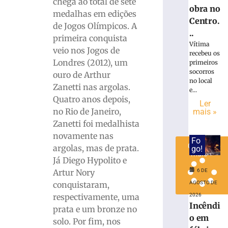
chega ao total de sete
adversário
obra no
medalhas em edições
do
Centro.
de Jogos Olímpicos. A
Brasileiro
..
primeira conquista
Série
Vítima
veio nos Jogos de
C
recebeu os
Londres (2012), um
primeiros
5
de
socorros
ouro de Arthur
agosto
no local
Zanetti nas argolas.
de
e...
2026
Quatro anos depois,
Ler
Ler
no Rio de Janeiro,
mais »
mais
Zanetti foi medalhista
»
novamente nas
Fo
Carregar
argolas, mas de prata.
go!
mais »
Já Diego Hypolito e
Artur Nory
6 DE
conquistaram,
AGOSTO DE
respectivamente, uma
2026
Incêndi
prata e um bronze no
o em
solo. Por fim, nos