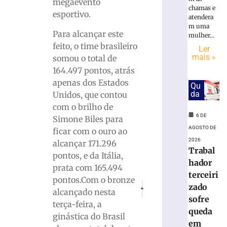
vão
megaevento
chamas e
às
esportivo.
atendera
quartas
m uma
da
Para alcançar este
mulher...
Copa
feito, o time brasileiro
Ler
do
mais »
somou o total de
Brasil
164.497 pontos, atrás
6
apenas dos Estados
de
Qu
agosto
da
Unidos, que contou
de
com o brilho de
2026
6 DE
Ler
Simone Biles para
AGOSTO DE
mais
ficar com o ouro ao
2026
»
alcançar 171.296
Trabal
pontos, e da Itália,
hador
prata com 165.494
Bruscão
terceiri
pontos.Com o bronze
trabalha
PRÓXIMO
ANTERIOR
zado
alcançado nesta
de
Engavetamento na BR-470 entre um 
Filha é detida em Balneár
sofre
olho
terça-feira, a
queda
no
ginástica do Brasil
em
próximo