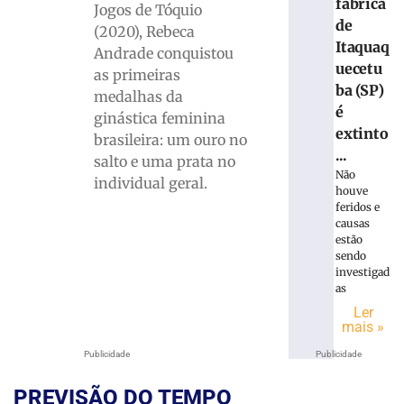
fábrica
Jogos de Tóquio
de
(2020), Rebeca
Itaquaq
Andrade conquistou
uecetu
as primeiras
ba (SP)
medalhas da
é
ginástica feminina
extinto
brasileira: um ouro no
...
salto e uma prata no
Não
individual geral.
houve
feridos e
causas
estão
sendo
investigad
as
Ler
mais »
Publicidade
Publicidade
PREVISÃO DO TEMPO