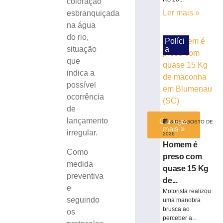
coloração
em
Ler mais »
esbranquiçada
Brusque
na água
8
de
do rio,
Políci
agosto
a
situação
de
2026
que
Ler
indica a
mais
possível
»
ocorrência
de
lançamento
Carregar
8 DE AGOSTO DE
mais »
irregular.
2026
Homem é
Como
preso com
medida
quase 15 Kg
preventiva
de...
e
Motorista realizou
seguindo
uma manobra
brusca ao
os
perceber a...