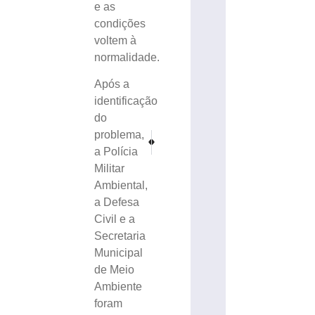
e as
condições
voltem à
normalidade.
Após a
identificação
do
problema,
PRÓXIMO
ANTERIOR
Tombamento de caminhão mantém BR-282 interdit
Filme que retrata vida de João Bugre tem
a Polícia
Militar
Ambiental,
a Defesa
Civil e a
Secretaria
Municipal
de Meio
Ambiente
foram