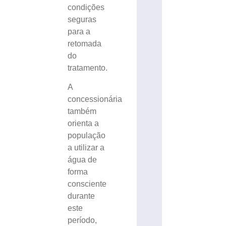
condições
seguras
para a
retomada
do
tratamento.
A
concessionária
também
orienta a
população
a utilizar a
água de
forma
consciente
durante
este
período,