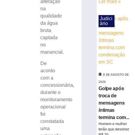
alteração
Ler mais »
em
na
SC
qualidade
Judici
8
da água
de
ário
agosto
bruta
de
2026
captada
Ler
no
mais
manancial.
»
De
acordo
Cratera
8 DE AGOSTO DE
com a
se
2026
concessionária,
abre
Golpe após
durante o
e
troca de
monitoramento
“engole”
mensagens
roda
operacional
íntimas
de
foi
termina com...
caminhão
constatada
Homem e mulher
de
uma
terão que devolver
lixo
R$ 20...