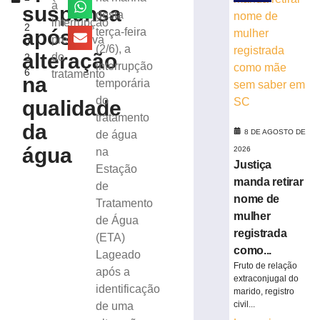
desinformação
à
suspensa
,
desta
e
interrupção
2
IA
após
terça-feira
preventiva
0
nas
(2/6), a
alteração
do
2
eleições
interrupção
6
tratamento
8
na
temporária
de
agosto
do
qualidade
de
tratamento
2026
da
8 DE AGOSTO DE
de água
Ler
água
2026
na
mais
Justiça
Estação
»
manda retirar
de
nome de
Tratamento
TRE-
mulher
de Água
SC
registrada
(ETA)
realiza
como...
Lageado
distribuição
Fruto de relação
de
após a
extraconjugal do
18.860
identificação
marido, registro
urnas
civil...
de uma
eletrônicas