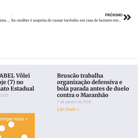
PRÓXIMO
Em jogo de rebaixados Brusque vence o Guarani pela penúltima rodada da Série B
Ex-mulher é suspeita de causar incêndio em casa de homem envolvido em atentado no STF, aponta Polícia Civil
 ABEL Vôlei
Bruscão trabalha
oje (7) no
organização defensiva e
to Estadual
bola parada antes de duelo
contra o Maranhão
 2026
7 de agosto de 2026
Ler mais »
rregar mais »