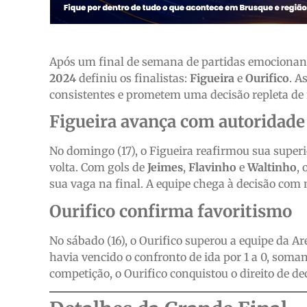
Após um final de semana de partidas emocionan
2024
definiu os finalistas:
Figueira
e
Ourifico
. A
consistentes e prometem uma decisão repleta de r
Figueira avança com autoridade
No domingo (17), o Figueira reafirmou sua superi
volta. Com gols de
Jeimes
,
Flavinho
e
Waltinho
,
sua vaga na final. A equipe chega à decisão co
Ourifico confirma favoritismo
No sábado (16), o Ourifico superou a equipe da Are
havia vencido o confronto de ida por 1 a 0, so
competição, o Ourifico conquistou o direito de dec