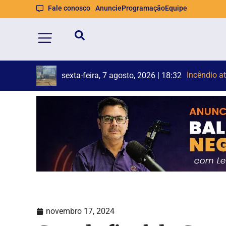
Fale conosco
Anuncie
Programação
Equipe
Brusque an
Duas pesso
sexta-feira, 7 agosto, 2026 | 18:19
novembro 17, 2024