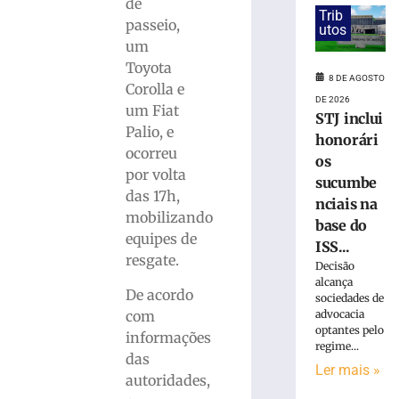
há
de
Trib
pouco
passeio,
utos
mais
um
de
Toyota
30
8 DE AGOSTO
Corolla e
dias,
DE 2026
um Fiat
jovem
STJ inclui
volta
Palio, e
honorári
a
ocorreu
os
ser
por volta
sucumbe
detida
das 17h,
nciais na
em
mobilizando
Brusque
base do
equipes de
ISS...
8
resgate.
de
Decisão
agosto
alcança
de
De acordo
sociedades de
2026
com
advocacia
Ler
optantes pelo
informações
mais
regime...
das
»
Ler mais »
autoridades,