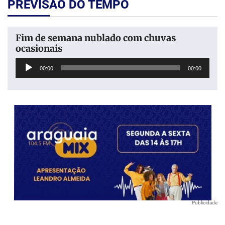
PREVISÃO DO TEMPO
Fim de semana nublado com chuvas
ocasionais
Tocador
00:00
00:00
de
áudio
Publicidade