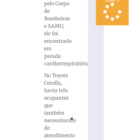
mais »
pelo Corpo
de
Bombeiros
e SAMU,
ele foi
encontrado
em
parada
cardiorrespiratória.
No Toyota
Corolla,
havia três
ocupantes
que
também
PRÓXIMO
ANTERIOR
necessitaram
Uber atualiza lista de carros não aceitos a p
Furto de veículo na Rodovia Antônio
de
atendimento