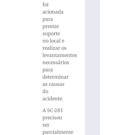
foi
acionada
para
prestar
suporte
no local e
realizar os
levantamentos
necessários
para
determinar
as causas
do
acidente.
A SC-283
precisou
ser
parcialmente