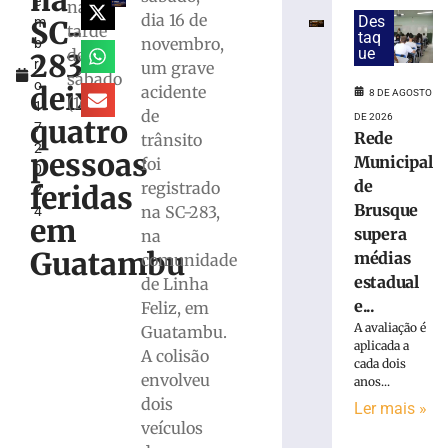
na
e
com
na
dia 16 de
Des
SC-
m
quase
tarde
taq
novembro,
b
15
ue
deste
283
r
um grave
Kg
sábado
o
de
deixa
acidente
8 DE AGOSTO
(16/11)
1
maconha
de
DE 2026
quatro
7,
em
Rede
trânsito
2
Blumenau
pessoas
Municipal
foi
0
(SC)
de
registrado
feridas
2
8
Brusque
na SC-283,
4
de
em
agosto
supera
na
de
Guatambu
médias
comunidade
2026
Ler
estadual
de Linha
mais
e...
Feliz, em
»
A avaliação é
Guatambu.
aplicada a
A colisão
cada dois
envolveu
anos...
Presa
dois
por
Ler mais »
tráfico
veículos