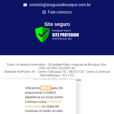
contato@araguaiabrusque.com.br
Fale conosco
Site seguro
Todos os direitos reservados - Sociedade Rádio Araguaia de Brusque Ltda -
CNPJ 82.983.230/0001-82
Mathilde Hoffmann, 66 - Centro II, Brusque, SC - 88353-120 - Centro Comercial
Geschäftshaus - Sl 21/22
Copyright © 2026 | Rádio Araguaia
Utilizamos
cookies
para lhe
proporcionar a melhor
experiência no nosso portal.
Conheça nossa
Política de
privacidade
ou clique em
continuar no botão ao lado.