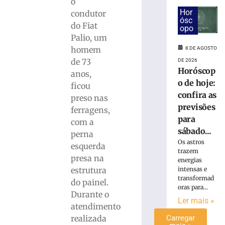
o
Polícia
Hor
condutor
Civil
ósc
do Fiat
opo
realiza
Palio, um
ação
homem
8 DE AGOSTO
contra
o
de 73
DE 2026
Horóscop
tráfico
anos,
de
o de hoje:
ficou
drogas
confira as
preso nas
no
previsões
ferragens,
Bairro
para
com a
Azambuja
sábado...
perna
8
Os astros
de
esquerda
trazem
agosto
presa na
de
energias
2026
estrutura
intensas e
Ler
transformad
do painel.
oras para...
mais
Durante o
Ler mais »
»
atendimento
realizada
Carregar