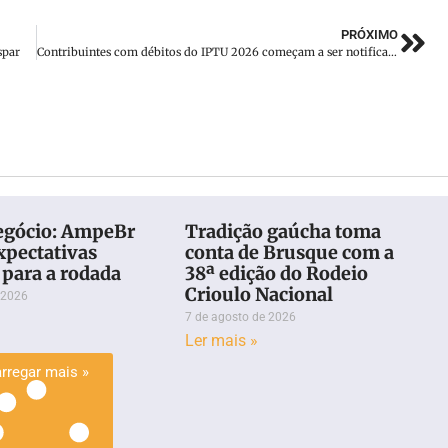
PRÓXIMO
spar
Contribuintes com débitos do IPTU 2026 começam a ser notificados
egócio: AmpeBr
Tradição gaúcha toma
xpectativas
conta de Brusque com a
 para a rodada
38ª edição do Rodeio
Crioulo Nacional
 2026
7 de agosto de 2026
Ler mais »
rregar mais »