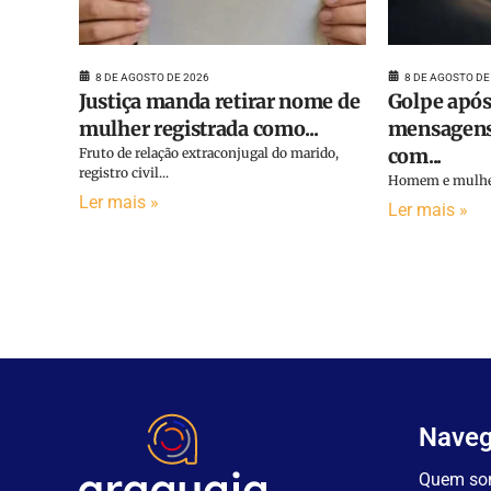
8 DE AGOSTO DE 2026
8 DE AGOSTO DE
Justiça manda retirar nome de
Golpe após
mulher registrada como...
mensagens
com...
Fruto de relação extraconjugal do marido,
registro civil...
Homem e mulher 
Ler mais »
Ler mais »
Nave
Quem so