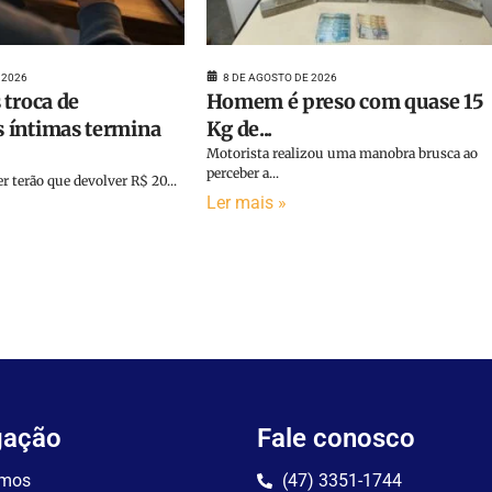
 2026
8 DE AGOSTO DE 2026
 troca de
Homem é preso com quase 15
 íntimas termina
Kg de...
Motorista realizou uma manobra brusca ao
perceber a...
terão que devolver R$ 20...
Ler mais »
gação
Fale conosco
mos
(47) 3351-1744