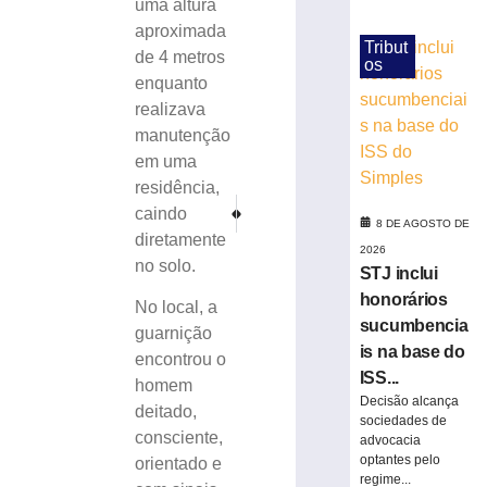
uma altura
de
aproximada
30
Tribut
de 4 metros
dias,
os
enquanto
jovem
volta
realizava
a
manutenção
ser
em uma
detida
residência,
em
PRÓXIMO
ANTERIOR
caindo
Brusque
Vítima de atropelamento é conduzida ao hospital co
TIJUCAS: Duas pessoas ficam feridas após
8 DE AGOSTO DE
diretamente
8
2026
no solo.
de
STJ inclui
agosto
de
honorários
No local, a
2026
sucumbencia
guarnição
Ler
is na base do
encontrou o
mais
ISS...
homem
»
Decisão alcança
deitado,
sociedades de
consciente,
advocacia
Polícia
optantes pelo
orientado e
Civil
regime...