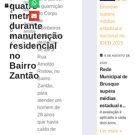
15
início
quatro
2
a guarnição
Kg
da
4
de
metros
do Corpo
tarde
,
maconha
de
durante
desta
2
em
Bombeiros
0
sexta-
Blumenau
manutenção
de Brusque
2
(SC)
feira
deslocou-
residencial
4
(23/8)
8
se até a
de
no
agosto
8 DE AGOSTO DE
Rua
de
Bairro
2026
2026
Arnoldo
Rede
Ler
Ristow, no
Zantão
Municipal de
mais
Bairro
Brusque
»
Zantão,
supera
para
médias
atender um
Presa
estadual e...
homem de
por
A avaliação é
tráfico
28 anos
aplicada a cada
há
que havia
dois anos...
pouco
caído de
Ler mais »
mais