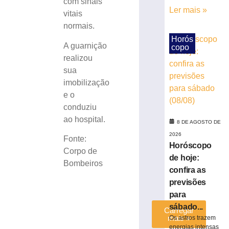
com sinais
realiza
Ler mais »
vitais
ação
normais.
contra
o
Horós
A guarnição
copo
tráfico
realizou
de
drogas
sua
no
imobilização
Bairro
e o
Azambuja
conduziu
8
ao hospital.
de
8 DE AGOSTO DE
agosto
2026
de
Fonte:
Horóscopo
2026
Corpo de
Ler
de hoje:
Bombeiros
mais
confira as
»
previsões
para
sábado...
Carregar
mais »
Os astros trazem
energias intensas