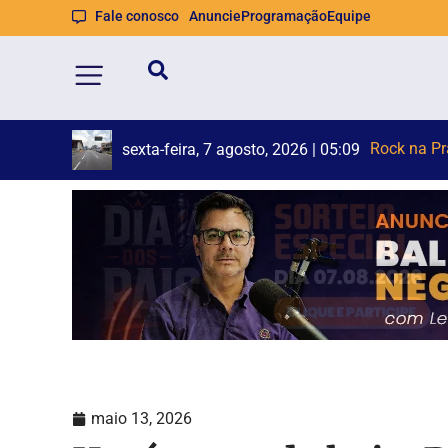
Fale conosco
Anuncie
Programação
Equipe
Havan te
Caminhada 
sexta-feira, 7 agosto, 2026 | 05:04
maio 13, 2026