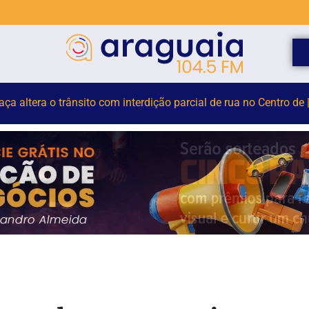
do Dia dos Pais e Passeios Ciclísticos mobilizam Brusque nes