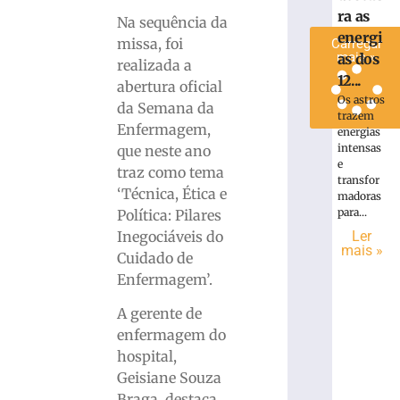
ra as
»
Na sequência da
energi
missa, foi
Carregar
mais »
as dos
realizada a
12...
abertura oficial
Os astros
da Semana da
trazem
Enfermagem,
energias
intensas
que neste ano
e
traz como tema
transfor
‘Técnica, Ética e
madoras
para...
Política: Pilares
Ler
Inegociáveis do
mais »
Cuidado de
Enfermagem’.
A gerente de
enfermagem do
hospital,
Geisiane Souza
Braga, destaca