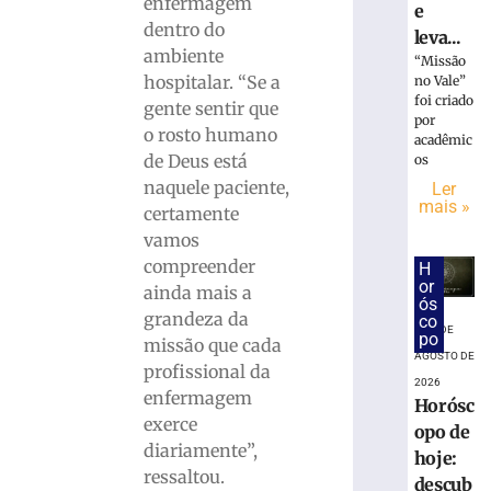
enfermagem
e
»
dentro do
leva...
ambiente
“Missão
hospitalar. “Se a
no Vale”
VEM
foi criado
gente sentir que
AÍ:
por
17º
o rosto humano
acadêmic
Evento
de Deus está
os
Cultural
naquele paciente,
Ler
Polonês
mais »
certamente
celebra
vamos
tradição
compreender
H
e
or
ainda mais a
imigração
ós
em
grandeza da
co
7 DE
po
Brusque
missão que cada
AGOSTO DE
7
profissional da
de
2026
enfermagem
agosto
Horósc
de
exerce
opo de
2026
diariamente”,
hoje:
Ler
ressaltou.
descub
mais