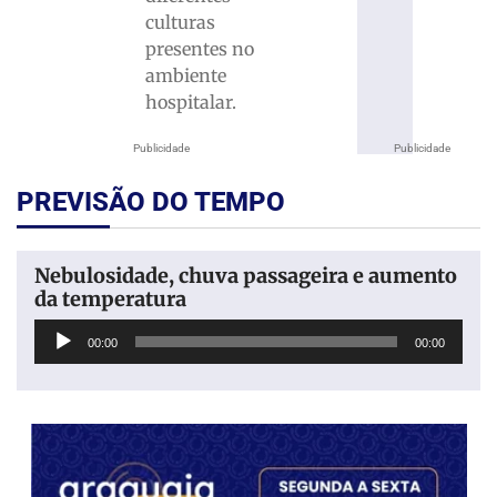
culturas
presentes no
ambiente
hospitalar.
Publicidade
Publicidade
PREVISÃO DO TEMPO
Nebulosidade, chuva passageira e aumento
da temperatura
Tocador
00:00
00:00
de
áudio