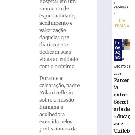
Show
hospital em um
,
Força
capivara..
momento de
&
.
espiritualidade,
Ação
Ler
acolhimento e
promete
mais »
valorização
noite
daqueles que
de
In
adrenalina
diariamente
ov
e
dedicam suas
aç
emoção
ão
vidas ao cuidado
7 DE
em
com o próximo.
AGOSTO DE
Brusque
2026
nesta
Durante a
Parcer
sexta-
celebração, padre
ia
feira
Milani refletiu
entre
(7)
sobre a missão
Secret
7
humana e
de
aria de
agosto
acolhedora
Educaç
de
2026
exercida pelos
ão e
Ler
profissionais da
Unifeb
mais