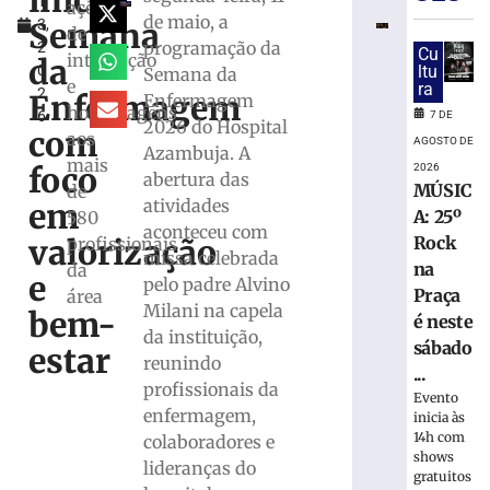
inicia
1
altera
ações
de maio, a
Semana
3,
o
de
programação da
2
trânsito
Cu
integração
da
0
ltu
Semana da
com
e
ra
2
interdição
Enfermagem
Enfermagem
homenagens
6
7 DE
parcial
2026 do Hospital
com
aos
de
AGOSTO DE
Azambuja. A
mais
rua
foco
2026
abertura das
no
MÚSIC
de
atividades
em
Centro
A: 25º
580
aconteceu com
de
Rock
valorização
profissionais
missa celebrada
Brusque
na
da
e
pelo padre Alvino
7
Praça
área
de
Milani na capela
bem-
agosto
é neste
da instituição,
de
sábado
estar
2026
reunindo
...
Ler
profissionais da
Evento
mais
enfermagem,
inicia às
»
14h com
colaboradores e
shows
lideranças do
gratuitos