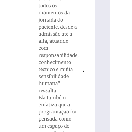
todos os
momentos da
jornada do
paciente, desde a
admissão até a
alta, atuando
com
responsabilidade,
conhecimento
técnico e muita
PRÓXIMO
ANTERIOR
Mulher denuncia agressões do com
Carro colide contra poste,
sensibilidade
humana”,
ressalta.
Ela também
enfatiza que a
programação foi
pensada como
um espaço de