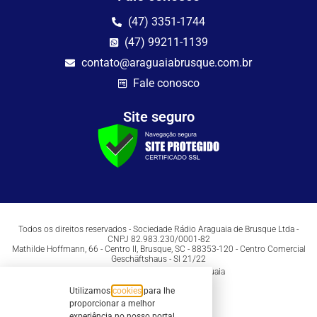
(47) 3351-1744
(47) 99211-1139
contato@araguaiabrusque.com.br
Fale conosco
Site seguro
Todos os direitos reservados - Sociedade Rádio Araguaia de Brusque Ltda -
CNPJ 82.983.230/0001-82
Mathilde Hoffmann, 66 - Centro II, Brusque, SC - 88353-120 - Centro Comercial
Geschäftshaus - Sl 21/22
Copyright © 2026 | Rádio Araguaia
Utilizamos
cookies
para lhe
proporcionar a melhor
experiência no nosso portal.