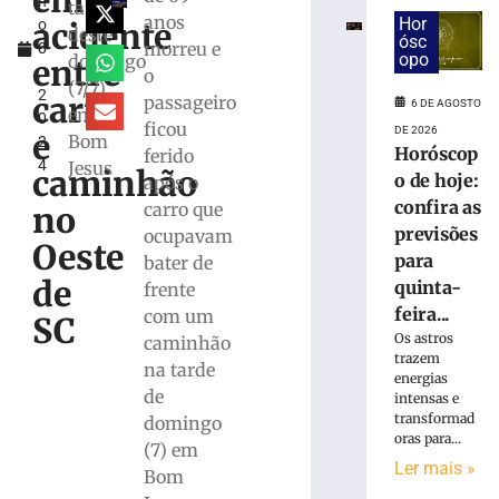
em
h
por
tarde
anos
Hor
acidente
o
incêndio
deste
ósc
morreu e
8
criminoso
opo
domingo
entre
,
o
após
(7/7)
2
confessar
carro
passageiro
6 DE AGOSTO
em
0
o
ficou
DE 2026
e
Bom
2
crime
Horóscop
ferido
4
Jesus
à
caminhão
o de hoje:
após o
Polícia
confira as
carro que
no
Militar
previsões
ocupavam
5
Oeste
para
bater de
de
agosto
de
quinta-
frente
de
2026
feira...
com um
SC
Ler
Os astros
caminhão
trazem
mais
na tarde
energias
»
de
intensas e
transformad
domingo
oras para...
(7) em
Motorista
Ler mais »
fica
Bom