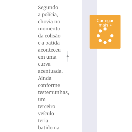
mais
Segundo
»
a polícia,
Carregar
chovia no
mais »
momento
da colisão
e a batida
aconteceu
PRÓXIMO
ANTERIOR
em uma
Mãe e filho morrem em grave acidente na B
Brusque Basquete está nas semifinai
curva
acentuada.
Ainda
conforme
testemunhas,
um
terceiro
veículo
teria
batido na