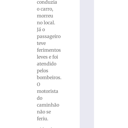
conduzia
o carro,
morreu
no local.
Já o
passageiro
teve
ferimentos
leves e foi
atendido
pelos
bombeiros.
O
motorista
do
caminhão
não se
feriu.