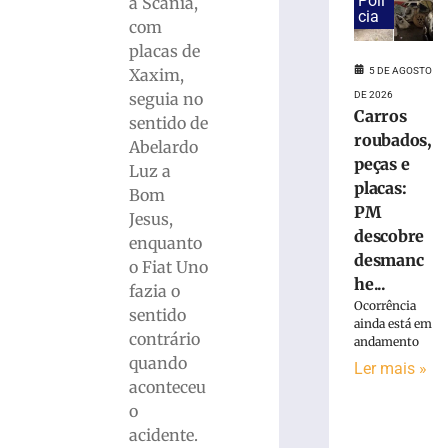
Polí
a Scânia,
Carros
cia
com
roubados,
placas de
peças
Xaxim,
5 DE AGOSTO
e
seguia no
DE 2026
placas:
Carros
PM
sentido de
roubados,
descobre
Abelardo
desmanche
peças e
Luz a
clandestino
placas:
Bom
às
PM
Jesus,
margens
descobre
enquanto
da
desmanc
o Fiat Uno
BR-
he...
470
fazia o
Ocorrência
–
sentido
ainda está em
VÍDEO
contrário
andamento
5
quando
Ler mais »
de
aconteceu
agosto
de
o
2026
acidente.
Ler