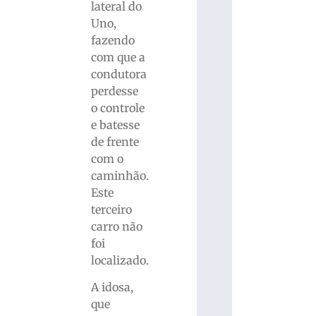
lateral do
Uno,
fazendo
com que a
condutora
perdesse
o controle
e batesse
de frente
com o
caminhão.
Este
terceiro
carro não
foi
localizado.
A idosa,
que