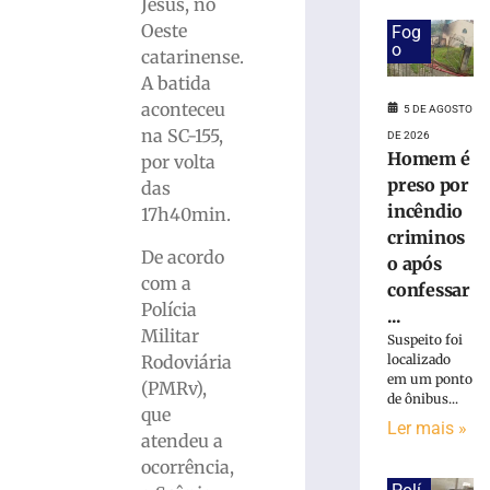
ferido
Jesus, no
após
Oeste
Fog
desviar
o
catarinense.
de
A batida
cachorro
aconteceu
5 DE AGOSTO
e
na SC-155,
colidir
DE 2026
Homem é
contra
por volta
poste
preso por
das
no
incêndio
17h40min.
Bairro
criminos
Águas
De acordo
o após
Claras
com a
confessar
5
Polícia
...
de
Militar
agosto
Suspeito foi
de
Rodoviária
localizado
2026
em um ponto
(PMRv),
Ler
de ônibus...
que
mais
Ler mais »
atendeu a
»
ocorrência,