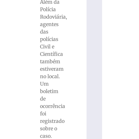
Além da
Polícia
Rodoviária,
agentes
das
polícias
Civil e
Científica
também
estiveram
no local.
Um
boletim
de
ocorrência
foi
registrado
sobre o
caso.