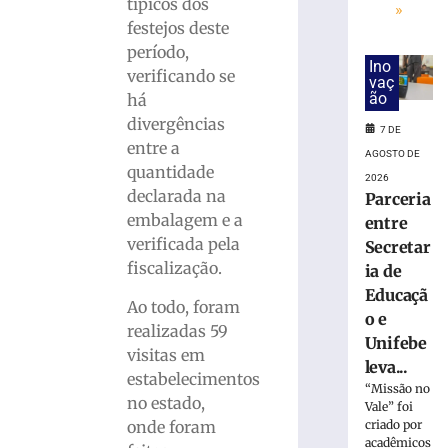
Copom
típicos dos
»
baixa
festejos deste
taxa
período,
Selic
Ino
verificando se
vaç
para
ão
há
14%
divergências
ao
7 DE
ano
entre a
AGOSTO DE
quantidade
6
2026
de
declarada na
Parceria
agosto
de
embalagem e a
entre
2026
verificada pela
Secretar
Ler
fiscalização.
ia de
mais
Educaçã
»
Ao todo, foram
o e
realizadas 59
Unifebe
visitas em
Sábado
leva...
estabelecimentos
Fácil
“Missão no
terá
no estado,
Vale” foi
programação
onde foram
criado por
especial
acadêmicos