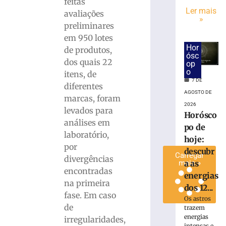
feitas
em
Ler mais
avaliações
alusão
»
preliminares
ao
em 950 lotes
Dia
Hor
de produtos,
dos
ósc
Pais
dos quais 22
op
o
itens, de
6
7 DE
de
diferentes
agosto
AGOSTO DE
de
marcas, foram
2026
2026
levados para
Horósco
Ler
análises em
po de
mais
laboratório,
hoje:
»
por
descubr
Carregar
divergências
a as
mais »
encontradas
energias
na primeira
dos 12...
fase. Em caso
Os astros
de
trazem
energias
irregularidades,
intensas e