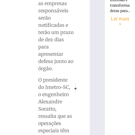
as empresas
transforma
responsáveis
doras para...
serão
Ler mais
»
notificadas e
terão um prazo
de dez dias
para
apresentar
defesa junto ao
órgão.
O presidente
PRÓXIMO
ANTERIOR
do Imetro-SC,
Mulher sofre tentativa de estupro em co
Governador anuncia antecipação
o engenheiro
Alexandre
Soratto,
ressalta que as
operações
especiais têm