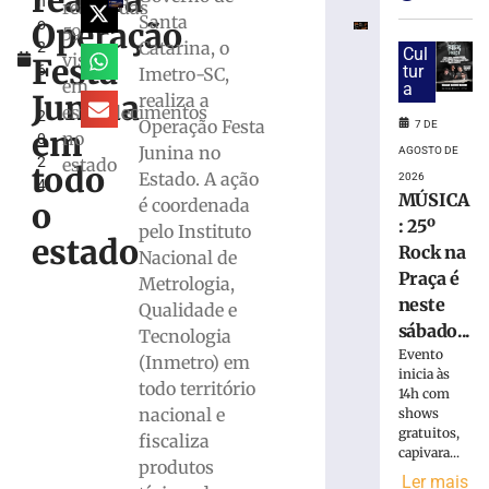
realiza
h
da
realizadas
Santa
Operação
o
megaloja
59
Catarina, o
2
de
Cul
visitas
Festa
6
tur
Imetro-SC,
Tijucas
em
a
,
protocolado
Junina
realiza a
estabelecimentos
2
e
Operação Festa
7 DE
em
no
0
aprovado
Junina no
AGOSTO DE
2
estado
pela
todo
Estado. A ação
2026
4
prefeitura
MÚSICA
é coordenada
o
7
: 25º
pelo Instituto
de
estado
agosto
Rock na
Nacional de
de
Praça é
Metrologia,
2026
neste
Ler
Qualidade e
sábado...
mais
Tecnologia
Evento
»
(Inmetro) em
inicia às
todo território
14h com
nacional e
shows
Em
gratuitos,
fiscaliza
nova
capivara...
redução,
produtos
Ler mais