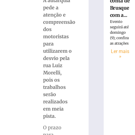
A autarquia
conta de
pede a
Brusque
atenção e
com a...
compreensão
Evento
seguirá até
dos
domingo
motoristas
(9); confira
para
as atrações
utilizarem o
Ler mais
»
desvio pela
rua Luiz
Morelli,
pois os
trabalhos
serão
realizados
em meia
pista.
O prazo
para