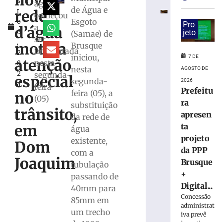
nova
s
da
água
de Água e
rede
t
PPP
começou
Esgoto
o
Brusque
Pro
a
d’água
6
jeto
(Samae) de
+
ser
,
Digital
motiva
Brusque
implantada
2
para
iniciou,
7 DE
atenção
nesta
0
modernização
nesta
AGOSTO DE
2
segunda-
da
especial
segunda-
2026
4
infraestrutura
feira
Prefeitu
feira (05), a
no
urbana
(05)
ra
substituição
7
trânsito,
apresen
da rede de
de
agosto
ta
em
água
de
projeto
2026
existente,
Dom
Ler
da PPP
com a
Joaquim
mais
Brusque
tubulação
»
+
passando de
Digital...
40mm para
Concessão
85mm em
Trecho
administrat
da
um trecho
iva prevê