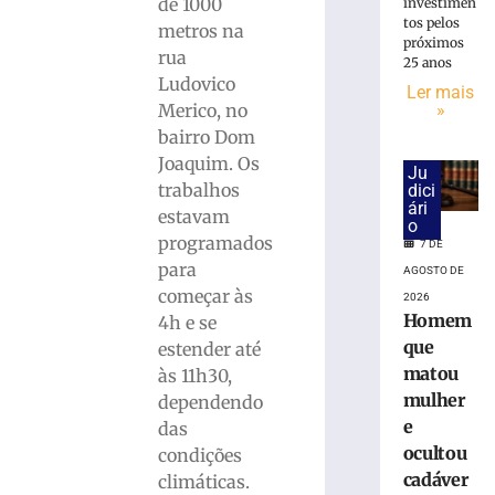
Avenida
de 1000
investimen
Arno
tos pelos
metros na
próximos
Carlos
rua
25 anos
Gracher
Ludovico
Ler mais
terá
»
Merico, no
interdição
bairro Dom
nesta
sexta-
Joaquim. Os
Ju
feira
trabalhos
dici
ári
(7/8)
estavam
o
7
programados
7 DE
de
para
agosto
AGOSTO DE
de
começar às
2026
2026
Homem
4h e se
Ler
que
estender até
mais
matou
às 11h30,
»
mulher
dependendo
e
das
ONG
ocultou
condições
Vida
cadáver
climáticas.
promove