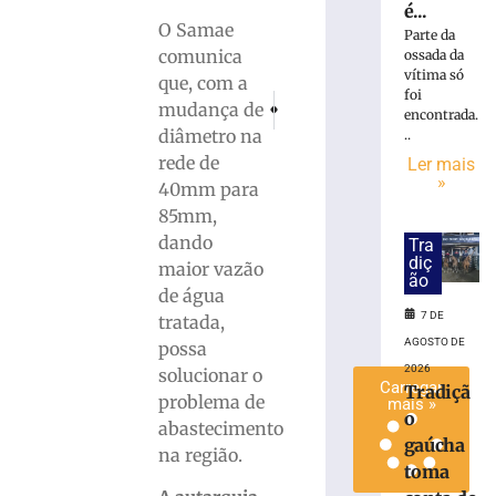
é...
hambúrguer
O Samae
Parte da
beneficente
comunica
ossada da
para
vítima só
que, com a
ajudar
foi
PRÓXIMO
ANTERIOR
mudança de
animais
encontrada.
Óleo na pista mobiliza equipe do Corpo d
Carros com placas de Brusque se
resgatados
diâmetro na
..
em
rede de
Ler mais
Brusque
»
40mm para
7
85mm,
de
dando
agosto
Tra
de
diç
maior vazão
2026
ão
de água
Ler
7 DE
tratada,
mais
AGOSTO DE
possa
»
2026
solucionar o
Carregar
Tradiçã
problema de
mais »
o
abastecimento
gaúcha
na região.
toma