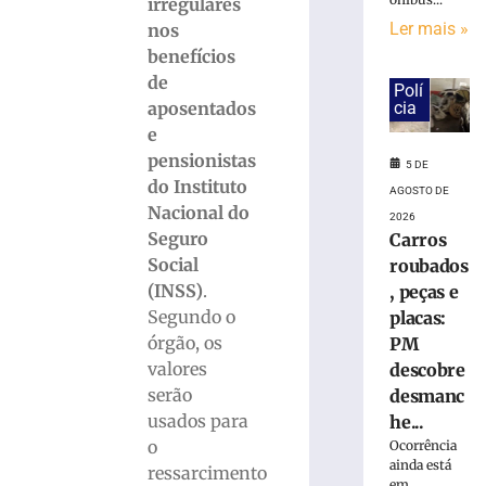
Ler
irregulares
mais
Ler mais »
nos
»
benefícios
de
Polí
aposentados
cia
Defesa
e
Civil
do
pensionistas
5 DE
estado
do Instituto
AGOSTO DE
alerta
Nacional do
2026
para
Seguro
Carros
possíveis
Social
roubados
temporais
(INSS)
.
, peças e
5
Segundo o
placas:
de
agosto
órgão, os
PM
de
2026
valores
descobre
Ler
serão
desmanc
mais
usados para
he...
»
o
Ocorrência
ainda está
ressarcimento
em