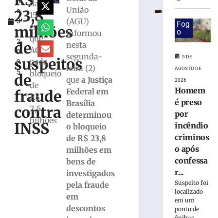
R$
h
de
das
União
23,8
o
mais
15
(AGU)
3
de
Fog
em
milhões
,
o
informou
R$
que
2
100
de
nesta
AGU
0
milhões
segunda-
5 DE
suspeitos
pede
2
com
feira (2)
AGOSTO DE
5
bloqueio
obras,
de
que
a Justiça
2026
nova
de
Homem
Federal em
fraude
UBS,
R$
é preso
Brasília
Beira
contra
2,5
por
determinou
Rio
bilhões
INSS
e
incêndio
o bloqueio
projeto
criminos
de R$ 23,8
de
o após
milhões em
Cidade
confessa
bens de
Inteligente
r...
investigados
5
Suspeito foi
pela fraude
de
localizado
agosto
em
de
em um
descontos
2026
ponto de
ônibus...