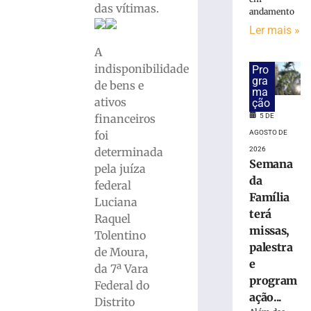
das vítimas.
Concurso
andamento
público
Ler mais »
da
A
Prefeitura
indisponibilidade
de
Pro
gra
Brusque
de bens e
ma
encerra
ativos
ção
inscrições
financeiros
5 DE
e
foi
AGOSTO DE
pagamento
determinada
2026
da
Semana
pela juíza
taxa
da
federal
hoje
Família
(5)
Luciana
terá
Raquel
5
de
missas,
Tolentino
agosto
palestra
de
de Moura,
2026
e
da 7ª Vara
Ler
program
Federal do
mais
ação...
Distrito
»