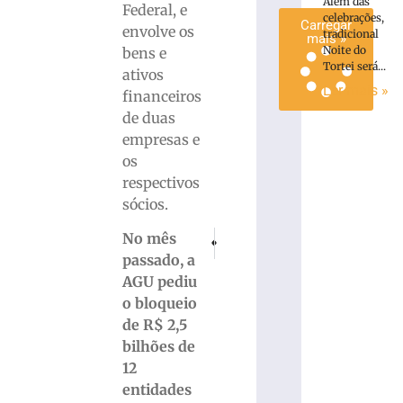
Além das
Federal, e
celebrações,
Carregar
envolve os
tradicional
mais »
Noite do
bens e
Tortei será...
ativos
Ler mais »
financeiros
de duas
empresas e
os
respectivos
sócios.
PRÓXIMO
ANTERIOR
No mês
Especialistas do setor automotivo se reún
SC será cenário de novela portugu
passado, a
AGU pediu
o bloqueio
de R$ 2,5
bilhões de
12
entidades