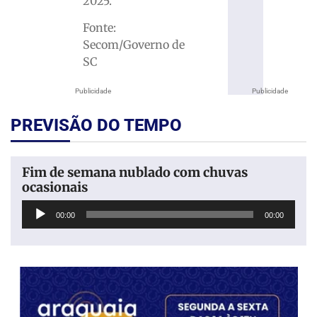
2025.
Fonte:
Secom/Governo de
SC
Publicidade
Publicidade
PREVISÃO DO TEMPO
Fim de semana nublado com chuvas
ocasionais
Tocador
00:00
00:00
de
áudio