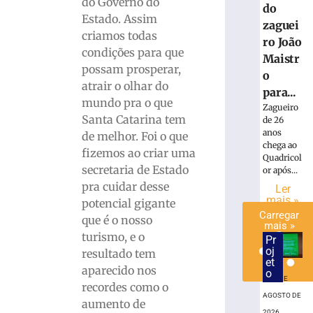
do Governo do
do
terá
Estado. Assim
zaguei
interdição
criamos todas
nesta
ro João
condições para que
sexta-
Maistr
possam prosperar,
feira
o
(7/8)
atrair o olhar do
para...
mundo pra o que
7
Zagueiro
de
Santa Catarina tem
de 26
agosto
anos
de
de melhor. Foi o que
2026
chega ao
fizemos ao criar uma
Quadricol
Ler
secretaria de Estado
or após...
mais
pra cuidar desse
Ler
»
mais »
potencial gigante
Carregar
que é o nosso
mais »
turismo, e o
Pr
oj
resultado tem
et
aparecido nos
o
7 DE
recordes como o
AGOSTO DE
aumento de
2026