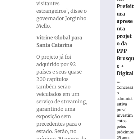
visitantes
Prefeit
estrangeiros”, disse o
ura
governador Jorginho
aprese
Mello.
nta
projet
Vitrine Global para
o da
Santa Catarina
PPP
O projeto já foi
Brusqu
adquirido por 92
e +
países e seus quase
Digital
200 capítulos
...
também serão
Concessã
o
veiculados em um
administ
serviço de streaming,
rativa
garantindo uma
prevê
investim
exposição sem
entos
precedentes para o
pelos
estado. Serão, no
próximos
25 anos
mínimo, 10 meses de