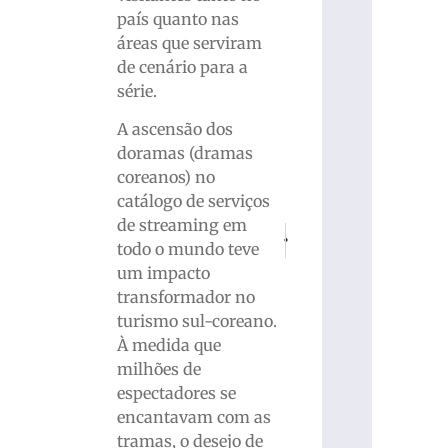
país quanto nas
áreas que serviram
de cenário para a
série.
A ascensão dos
doramas (dramas
coreanos) no
catálogo de serviços
de streaming em
PRÓXIMO
ANTERIOR
todo o mundo teve
Justiça bloqueia R$ 23,8 milhões d
Brusque assina parceria c
um impacto
transformador no
turismo sul-coreano.
À medida que
milhões de
espectadores se
encantavam com as
tramas, o desejo de