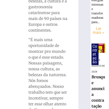
+
energias
belezas, a cultura e a
intensas
Digital
gastronomia
e
para
catarinense para
transfor
moderniza
madoras
mais de 90 países na
da
para...
Europa e outros
infraestrut
Ler
continentes.
urbana
mais »
7
“É mais uma
de
agosto
oportunidade de
Co
de
ntr
mostrar pro mundo
2026
at
Ler
o que é esse estado.
aç
7 DE
ão
mais
Nossas paisagens,
AGOSTO DE
»
nossa cultura, as
2026
belezas da natureza.
Brusqu
Nós fomos
Trecho
e
abençoados. Nosso
da
anunci
trabalho tem que ser
Avenida
a
Arno
incentivar, sempre
contra
Carlos
ter esse olhar atento
tação
Gracher