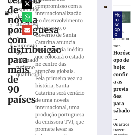
cenário
h
confira
benefícios
compromisso com a
de
o
as
esperados
internacionalização
3
previsões
Ho
desta
novela
,
ró
e o desenvolvimento
para
iniciativa
sc
2
sábado
portuguesa
do turismo, o
op
é
0
8 DE
(08/08)
o
Governo de Santa
com
o
2
AGOSTO DE
8
Catarina anuncia
5
aumento
de
distribuição
2026
uma parceria inédita
agosto
Horósc
do
de
que colocará o estado
para
2026
opo de
chamado
no centro das
Ler
mais
hoje:
turismo
atenções globais.
mais
confir
qualificado
de
Pela primeira vez na
»
a as
história, Santa
90
previs
Catarina será cenário
ões
países
Prefeitura
de uma novela
para
apresenta
internacional, uma
projeto
sábado
produção portuguesa
da
...
da emissora TVI, que
PPP
Os astros
Brusque
promete levar as
trazem