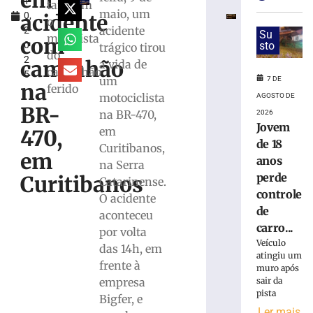
em
1
fica
também
maio, um
acidente
0,
parcialmente
o
acidente
2
submerso
Su
motorista
com
0
sto
trágico tirou
em
do
2
área
caminhão
a vida de
caminhão
5
de
um
7 DE
na
ferido
mangue
motociclista
AGOSTO DE
na
BR-
na BR-470,
2026
SC-
Jovem
em
470,
401
de 18
Curitibanos,
7
em
anos
na Serra
de
agosto
perde
Curitibanos
Catarinense.
de
controle
2026
O acidente
de
Ler
aconteceu
carro...
mais
por volta
Veículo
»
das 14h, em
atingiu um
frente à
muro após
sair da
empresa
PF
pista
prende
Bigfer, e
Ler mais