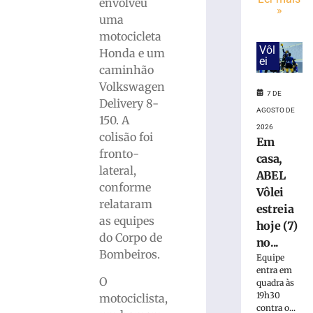
mulher
envolveu
»
suspeita
uma
de
motocicleta
tráfico
Vôl
Honda e um
de
ei
caminhão
pessoas
Volkswagen
para
7 DE
exploração
Delivery 8-
AGOSTO DE
sexual
150. A
2026
em
colisão foi
Em
SC
fronto-
casa,
7
lateral,
ABEL
de
agosto
conforme
Vôlei
de
relataram
2026
estreia
as equipes
Ler
hoje (7)
do Corpo de
mais
no...
Bombeiros.
»
Equipe
entra em
O
quadra às
Motociclista
19h30
motociclista,
contra o...
morre