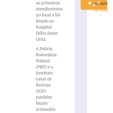
os primeiros
noite (6/8)
atendimentos
Ler mais
»
no local e foi
levado ao
hospital
Hélio Anjos
Ortiz.
A Polícia
Rodoviária
Federal
(PRF) e o
Instituto
Geral de
Perícias
(IGP)
também
foram
acionados