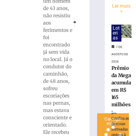
um homem
após
Ler mais
de 43 anos,
»
bater
não resistiu
na
PRÓXIMO
ANTERIOR
aos
traseira
FOTOS: Microexplosão é confirmada no O
Motorista e passageiro morrem a
Lot
ferimentos e
de
eri
ônibus
foi
as
durante
encontrado
7 DE
desembarque
já sem vida
AGOSTO DE
de
no local. Já o
passageira
2026
condutor do
Prêmio
7
caminhão,
de
da Mega
agosto
de 48 anos,
acumula
de
sofreu
2026
em R$
Ler
escoriações
165
mais
nas pernas,
milhões
»
mas estava
;...
consciente e
Confira as
Carregar
mais »
dezenas
orientado.
sorteadas
Ele recebeu
ontem à