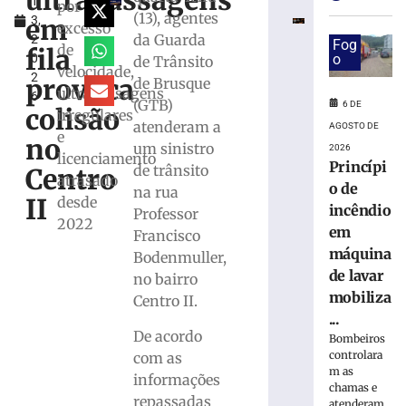
ultrapassagens
1
em
por
(13), agentes
em
3,
máquina
excesso
da Guarda
2
de
Fog
de
fila
0
o
de Trânsito
lavar
velocidade,
2
mobiliza
provoca
de Brusque
ultrapassagens
6
Bombeiros,
(GTB)
6 DE
colisão
irregulares
em
atenderam a
AGOSTO DE
e
Brusque
no
um sinistro
2026
licenciamento
6
Princípi
de trânsito
Centro
de
atrasado
o de
agosto
na rua
II
desde
de
incêndio
Professor
2026
2022
em
Francisco
Ler
máquina
Bodenmuller,
mais
de lavar
no bairro
»
mobiliza
Centro II.
...
Trabalhador
De acordo
Bombeiros
terceirizado
controlara
com as
sofre
m as
informações
queda
chamas e
repassadas
atenderam