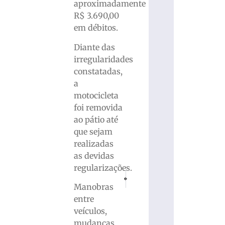
aproximadamente
R$ 3.690,00
em débitos.
Diante das
irregularidades
constatadas,
a
motocicleta
foi removida
ao pátio até
que sejam
realizadas
as devidas
regularizações.
PRÓXIMO
ANTERIOR
Homem é condenado a 58 anos de prisão 
Luciano Hang pede igualdade tri
Manobras
entre
veículos,
mudanças