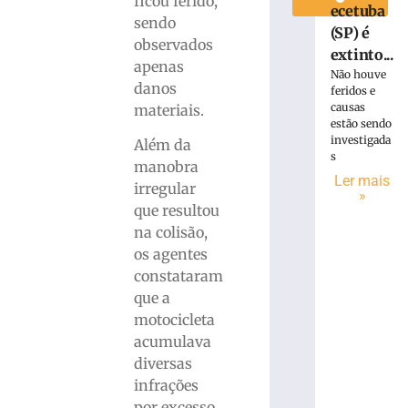
ficou ferido,
ecetuba
sendo
(SP) é
observados
extinto...
apenas
Não houve
danos
feridos e
causas
materiais.
estão sendo
investigada
Além da
s
manobra
Ler mais
irregular
»
que resultou
na colisão,
os agentes
constataram
que a
motocicleta
acumulava
diversas
infrações
por excesso