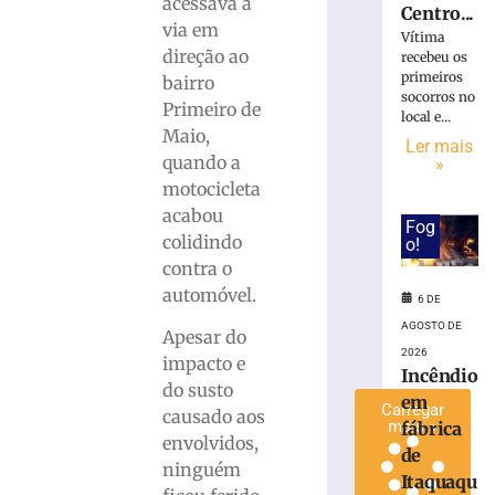
acessava a
Centro...
invadir
via em
Vítima
restaurante
direção ao
recebeu os
às
primeiros
bairro
margens
socorros no
Primeiro de
da
local e...
BR-
Maio,
Ler mais
116
quando a
»
em
motocicleta
Papanduva
acabou
Fog
6
colidindo
o!
de
agosto
contra o
de
automóvel.
2026
6 DE
Ler
AGOSTO DE
Apesar do
mais
2026
impacto e
Incêndio
»
do susto
em
Carregar
causado aos
mais »
fábrica
envolvidos,
de
ninguém
Itaquaqu