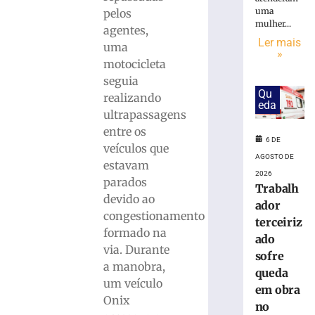
em
uma
pelos
obra
mulher...
no
agentes,
Ler mais
Centro
uma
»
Administrativ
motocicleta
da
seguia
Havan
Qu
realizando
em
eda
ultrapassagens
Brusque
entre os
6
6 DE
de
veículos que
agosto
AGOSTO DE
estavam
de
2026
2026
parados
Trabalh
Ler
devido ao
ador
mais
congestionamento
terceiriz
»
formado na
ado
via. Durante
sofre
a manobra,
Funcionária
queda
morre
um veículo
em obra
após
Onix
no
ônibus