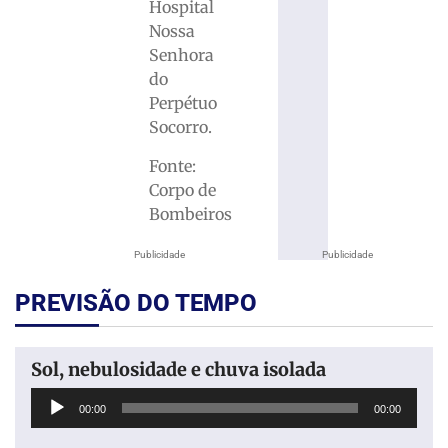
Hospital
Nossa
Senhora
do
Perpétuo
Socorro.
Fonte:
Corpo de
Bombeiros
Publicidade
Publicidade
PREVISÃO DO TEMPO
Sol, nebulosidade e chuva isolada
Tocador
00:00
00:00
de
áudio