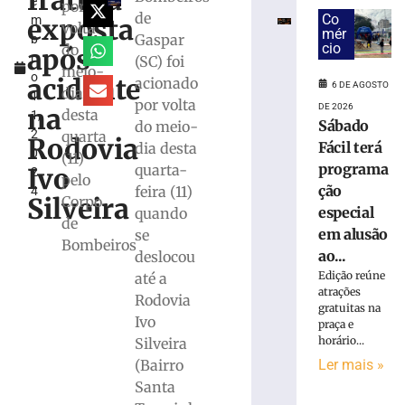
fratura
e
por
por
de
Co
exposta
m
tráfico
volta
mér
Gaspar
b
após
cio
do
após
r
(SC) foi
PM
meio-
o
atender
acidente
acionado
6 DE AGOSTO
dia
1
ocorrência
por volta
DE 2026
na
desta
1,
de
Sábado
do meio-
2
quarta
violência
Rodovia
Fácil terá
dia desta
0
doméstica
(11)
programa
quarta-
Ivo
2
em
pelo
ção
feira (11)
4
Itajaí
Silveira
Corpo
especial
quando
6
de
de
em alusão
se
Bombeiros
agosto
ao...
deslocou
de
2026
Edição reúne
até a
Ler
atrações
Rodovia
gratuitas na
mais
Ivo
praça e
»
horário...
Silveira
(Bairro
Ler mais »
Motorista
Santa