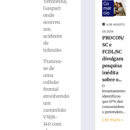
fica
Terezinha,
Co
ferida
Gaspar)
mér
após
cio
onde
carro
ocorreu
colidir
6 DE AGOSTO
um
contra
DE 2026
acidente
poste
PROCON/
em
de
SC e
Gaspar
trânsito.
FCDL/SC
6
divulgam
de
Tratava-
agosto
pesquisa
se de
de
inédita
2026
uma
sobre o...
Ler
colisão
O
mais
frontal
levantamento
»
envolvendo
identificou
que 67% dos
um
consumidore
caminhão
Bombeiros
s pretendem...
capturam
VW/8-
Ler mais »
jararacuçu
140 com
em