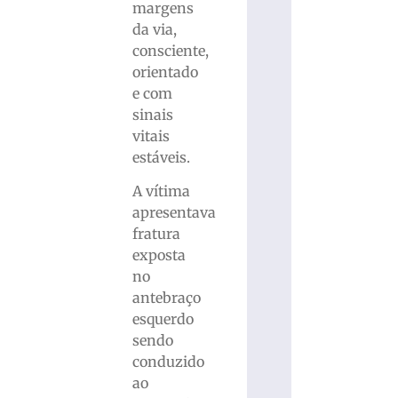
margens
da via,
consciente,
orientado
e com
sinais
vitais
estáveis.
A vítima
apresentava
fratura
exposta
no
antebraço
esquerdo
sendo
conduzido
ao