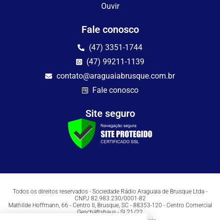
Ouvir
Fale conosco
(47) 3351-1744
(47) 99211-1139
contato@araguaiabrusque.com.br
Fale conosco
Site seguro
Todos os direitos reservados - Sociedade Rádio Araguaia de Brusque Ltda -
CNPJ 82.983.230/0001-82
Mathilde Hoffmann, 66 - Centro II, Brusque, SC - 88353-120 - Centro Comercial
Geschäftshaus - Sl 21/22