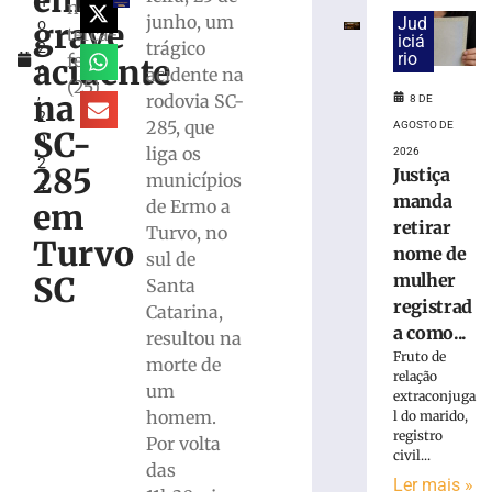
em
h
e
nesta
junho, um
Jud
grave
o
exige
terça-
iciá
trágico
2
transferências
rio
feira
acidente
6
acidente na
bancárias
(25)
,
após
na
rodovia SC-
8 DE
2
carro
285, que
AGOSTO DE
SC-
0
apresentar
liga os
2026
2
problemas
285
Justiça
municípios
4
8
manda
de Ermo a
em
de
retirar
agosto
Turvo, no
Turvo
de
nome de
sul de
2026
SC
mulher
Santa
Ler
registrad
Catarina,
mais
a como...
resultou na
»
Fruto de
morte de
relação
um
extraconjuga
Homem
homem.
l do marido,
tropeça
registro
Por volta
na
civil...
calçada,
das
Ler mais »