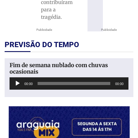
contribuíram
para a
tragédia.
Publicidade
Publicidade
PREVISÃO DO TEMPO
Fim de semana nublado com chuvas
ocasionais
Tocador
00:00
00:00
de
áudio