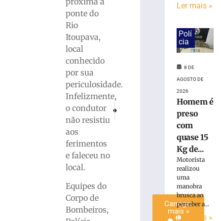
próxima à
Ler mais »
é
ponte do
preso
Rio
com
Polí
Itoupava,
quase
cia
local
15
Kg
conhecido
8 DE
de
por sua
maconha
AGOSTO DE
periculosidade.
em
2026
Infelizmente,
Blumenau
Homem é
PRÓXIMO
ANTERIOR
o condutor
(SC)
preso
Vítima de acidente na BR-470 era natural d
PF apura manipulação de resultado
não resistiu
8
com
aos
de
quase 15
agosto
ferimentos
de
Kg de...
2026
e faleceu no
Motorista
Ler
local.
realizou
mais
uma
Equipes do
manobra
»
brusca ao
Corpo de
Carregar
perceber a...
Bombeiros,
mais »
Ler mais »