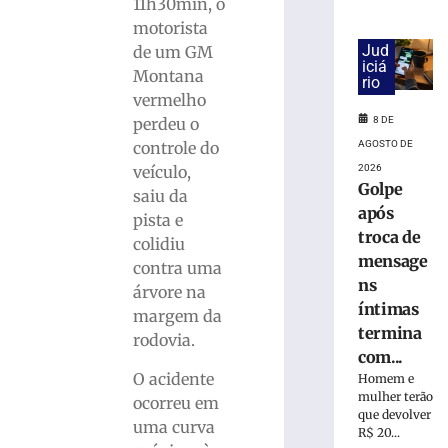
cai
11h30min, o
na
motorista
pista
Jud
de um GM
e
iciá
Montana
rio
é
vermelho
atropelado
8 DE
perdeu o
em
São
AGOSTO DE
controle do
Bento
2026
veículo,
Golpe
do
saiu da
Sul
após
pista e
(SC)
troca de
colidiu
8
mensage
contra uma
de
ns
agosto
árvore na
de
íntimas
margem da
2026
termina
Ler
rodovia.
com...
mais
O acidente
Homem e
»
mulher terão
ocorreu em
que devolver
uma curva
R$ 20...
Homem