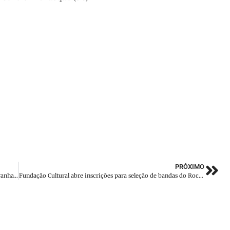
PRÓXIMO
Secretaria da Saúde alerta sobre cuidados com picadas de aranha-marrom
Fundação Cultural abre inscrições para seleção de bandas do Rock na Praça