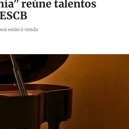
a” reúne talentos
 CESCB
sos estão à venda