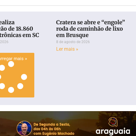
ealiza
Cratera se abre e “engole”
ção de 18.860
roda de caminhão de lixo
etrônicas em SC
em Brusque
 2026
8 de agosto de 2026
Ler mais »
rregar mais »