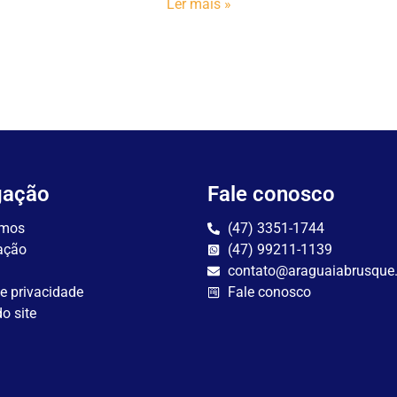
Ler mais »
gação
Fale conosco
mos
(47) 3351-1744
ação
(47) 99211-1139
contato@araguaiabrusque
de privacidade
Fale conosco
o site