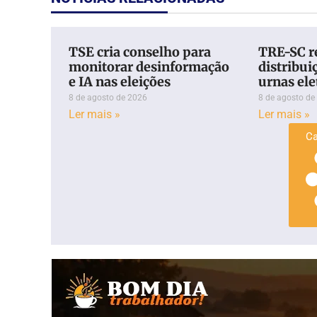
TSE cria conselho para
TRE-SC r
monitorar desinformação
distribui
e IA nas eleições
urnas el
8 de agosto de 2026
8 de agosto de
Ler mais »
Ler mais »
Ca